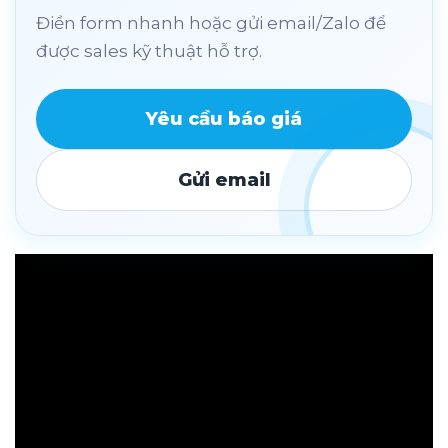
Điền form nhanh hoặc gửi email/Zalo để
được sales kỹ thuật hỗ trợ.
Yêu cầu báo giá
Gửi email