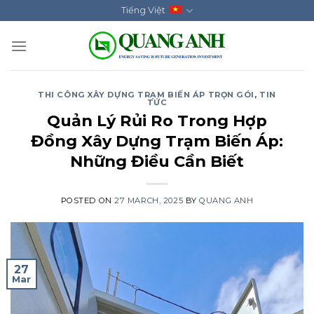
Skip
Tiếng Việt
to
content
THI CÔNG XÂY DỰNG TRẠM BIẾN ÁP TRỌN GÓI
,
TIN
TỨC
Quản Lý Rủi Ro Trong Hợp
Đồng Xây Dựng Trạm Biến Áp:
Những Điều Cần Biết
POSTED ON
27 MARCH, 2025
BY
QUANG ANH
27
Mar