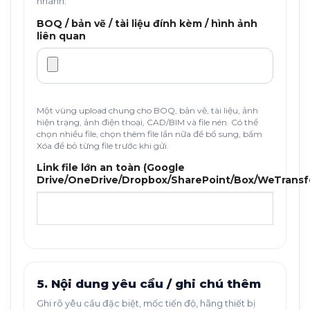
nhanh.
BOQ / bản vẽ / tài liệu đính kèm / hình ảnh
liên quan
Một vùng upload chung cho BOQ, bản vẽ, tài liệu, ảnh
hiện trạng, ảnh điện thoại, CAD/BIM và file nén. Có thể
chọn nhiều file, chọn thêm file lần nữa để bổ sung, bấm
Xóa để bỏ từng file trước khi gửi.
Link file lớn an toàn (Google
Drive/OneDrive/Dropbox/SharePoint/Box/WeTransf
5. Nội dung yêu cầu / ghi chú thêm
Ghi rõ yêu cầu đặc biệt, mốc tiến độ, hãng thiết bị