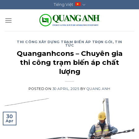
Skip
Tiếng Việt
to
content
THI CÔNG XÂY DỰNG TRẠM BIẾN ÁP TRỌN GÓI
,
TIN
TỨC
Quanganhcons – Chuyên gia
thi công trạm biến áp chất
lượng
POSTED ON
30 APRIL, 2025
BY
QUANG ANH
30
Apr