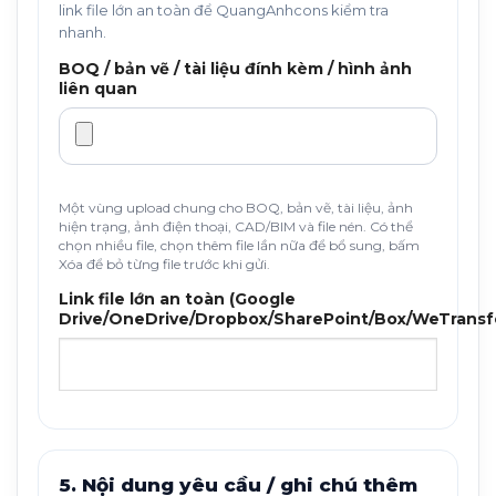
link file lớn an toàn để QuangAnhcons kiểm tra
nhanh.
BOQ / bản vẽ / tài liệu đính kèm / hình ảnh
liên quan
Một vùng upload chung cho BOQ, bản vẽ, tài liệu, ảnh
hiện trạng, ảnh điện thoại, CAD/BIM và file nén. Có thể
chọn nhiều file, chọn thêm file lần nữa để bổ sung, bấm
Xóa để bỏ từng file trước khi gửi.
Link file lớn an toàn (Google
Drive/OneDrive/Dropbox/SharePoint/Box/WeTransf
5. Nội dung yêu cầu / ghi chú thêm