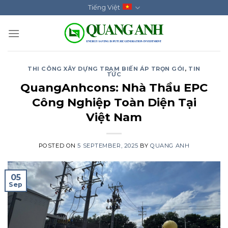
Skip
Tiếng Việt
to
content
THI CÔNG XÂY DỰNG TRẠM BIẾN ÁP TRỌN GÓI
,
TIN
TỨC
QuangAnhcons: Nhà Thầu EPC
Công Nghiệp Toàn Diện Tại
Việt Nam
POSTED ON
5 SEPTEMBER, 2025
BY
QUANG ANH
05
Sep