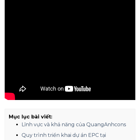
Mục lục bài viết:
Lĩnh vực và khả năng của QuangAnhcons
Quy trình triển khai dự án EPC tại