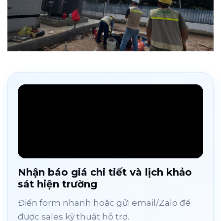
Nhận báo giá chi tiết và lịch khảo
sát hiện trường
Điền form nhanh hoặc gửi email/Zalo để
được sales kỹ thuật hỗ trợ.