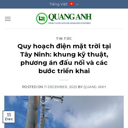
Skip
Tiếng Việt
to
content
TIN TỨC
Quy hoạch điện mặt trời tại
Tây Ninh: khung kỹ thuật,
phương án đấu nối và các
bước triển khai
POSTED ON
11 DECEMBER, 2025
BY
QUANG ANH
11
Dec