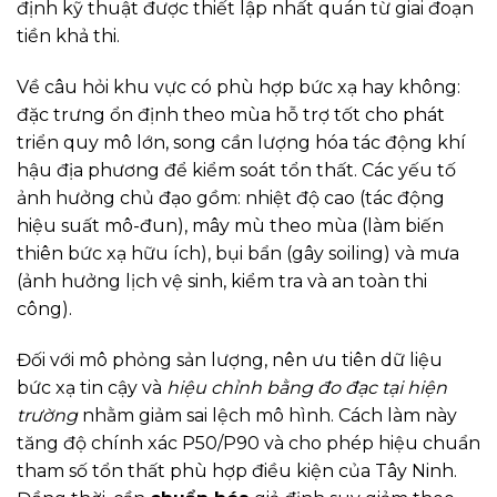
định kỹ thuật được thiết lập nhất quán từ giai đoạn
tiền khả thi.
Về câu hỏi khu vực có phù hợp bức xạ hay không:
đặc trưng ổn định theo mùa hỗ trợ tốt cho phát
triển quy mô lớn, song cần lượng hóa tác động khí
hậu địa phương để kiểm soát tổn thất. Các yếu tố
ảnh hưởng chủ đạo gồm: nhiệt độ cao (tác động
hiệu suất mô-đun), mây mù theo mùa (làm biến
thiên bức xạ hữu ích), bụi bẩn (gây soiling) và mưa
(ảnh hưởng lịch vệ sinh, kiểm tra và an toàn thi
công).
Đối với mô phỏng sản lượng, nên ưu tiên dữ liệu
bức xạ tin cậy và
hiệu chỉnh bằng đo đạc tại hiện
trường
nhằm giảm sai lệch mô hình. Cách làm này
tăng độ chính xác P50/P90 và cho phép hiệu chuẩn
tham số tổn thất phù hợp điều kiện của Tây Ninh.