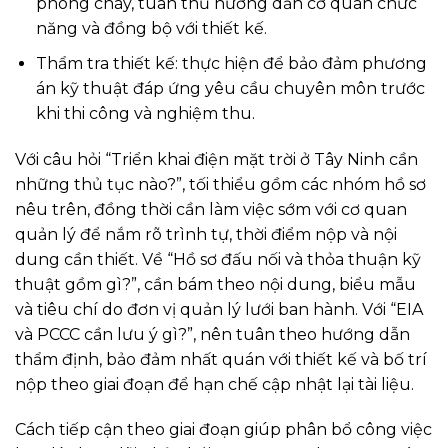
phòng cháy, tuân thủ hướng dẫn cơ quan chức
năng và đồng bộ với thiết kế.
Thẩm tra thiết kế: thực hiện để bảo đảm phương
án kỹ thuật đáp ứng yêu cầu chuyên môn trước
khi thi công và nghiệm thu.
Với câu hỏi “Triển khai điện mặt trời ở Tây Ninh cần
những thủ tục nào?”, tối thiểu gồm các nhóm hồ sơ
nêu trên, đồng thời cần làm việc sớm với cơ quan
quản lý để nắm rõ trình tự, thời điểm nộp và nội
dung cần thiết. Về “Hồ sơ đấu nối và thỏa thuận kỹ
thuật gồm gì?”, cần bám theo nội dung, biểu mẫu
và tiêu chí do đơn vị quản lý lưới ban hành. Với “EIA
và PCCC cần lưu ý gì?”, nên tuân theo hướng dẫn
thẩm định, bảo đảm nhất quán với thiết kế và bố trí
nộp theo giai đoạn để hạn chế cập nhật lại tài liệu.
Cách tiếp cận theo giai đoạn giúp phân bổ công việc