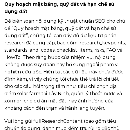
Quy hoạch mặt bằng, quỹ đất và hạn chế sử
dụng đất
Để biên soạn nội dung kỹ thuật chuẩn SEO cho chủ
đề “Quy hoạch mặt bằng, quỹ đất và hạn chế sử
dụng đất”, chúng tôi cần đầy đủ dữ liệu từ phần
research đã cung cấp, bao gồm: research_keypoints,
standards_and_codes, checklist_items, risks, FAQ và
HowTo. Theo ràng buộc của nhiệm vụ, nội dung
không được suy đoán hay bổ sung ngoài phạm vi
nghiên cứu gốc. Hiện tại, các dữ liệu này chưa được
đính kèm, vì vậy chúng tôi chưa thể trả lời chi tiết
cho các câu hỏi trọng tâm như: tiêu chí chọn địa
điểm solar farm tại Tây Ninh, quản lý thoát nước và
xói mòn cho dự án mặt đất, hay ảnh hưởng của
khoảng cách đến trạm và hành lang tuyến.
Vui lòng gửi fullResearchContent (bao gồm tiêu
chuẩn áp dụng, danh mục kiểm tra, rủi ro đặc thù