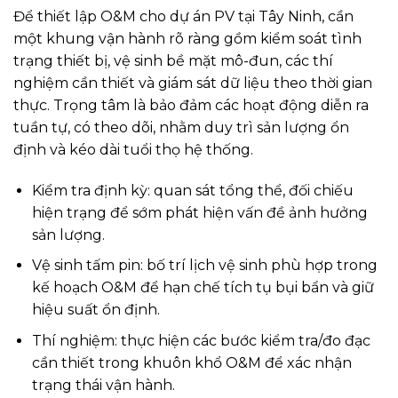
Để thiết lập O&M cho dự án PV tại Tây Ninh, cần
một khung vận hành rõ ràng gồm kiểm soát tình
trạng thiết bị, vệ sinh bề mặt mô-đun, các thí
nghiệm cần thiết và giám sát dữ liệu theo thời gian
thực. Trọng tâm là bảo đảm các hoạt động diễn ra
tuần tự, có theo dõi, nhằm duy trì sản lượng ổn
định và kéo dài tuổi thọ hệ thống.
Kiểm tra định kỳ: quan sát tổng thể, đối chiếu
hiện trạng để sớm phát hiện vấn đề ảnh hưởng
sản lượng.
Vệ sinh tấm pin: bố trí lịch vệ sinh phù hợp trong
kế hoạch O&M để hạn chế tích tụ bụi bẩn và giữ
hiệu suất ổn định.
Thí nghiệm: thực hiện các bước kiểm tra/đo đạc
cần thiết trong khuôn khổ O&M để xác nhận
trạng thái vận hành.