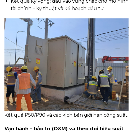
Kết quả kỳ vọng: đầu vào vững chắc cho mô hình
tài chính – kỹ thuật và kế hoạch đầu tư.
Kết quả P50/P90 và các kịch bản giới hạn công suất.
Vận hành – bảo trì (O&M) và theo dõi hiệu suất