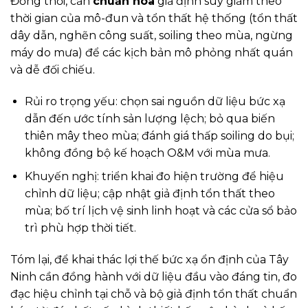
Đồng thời, cần
chuẩn hóa
giả định suy giảm theo
thời gian của mô-đun và tổn thất hệ thống (tổn thất
dây dẫn, nghẽn công suất, soiling theo mùa, ngừng
máy do mưa) để các kịch bản mô phỏng nhất quán
và dễ đối chiếu.
Rủi ro trọng yếu: chọn sai nguồn dữ liệu bức xạ
dẫn đến ước tính sản lượng lệch; bỏ qua biến
thiên mây theo mùa; đánh giá thấp soiling do bụi;
không đồng bộ kế hoạch O&M với mùa mưa.
Khuyến nghị: triển khai đo hiện trường để hiệu
chỉnh dữ liệu; cập nhật giả định tổn thất theo
mùa; bố trí lịch vệ sinh linh hoạt và các cửa sổ bảo
trì phù hợp thời tiết.
Tóm lại, để khai thác lợi thế bức xạ ổn định của Tây
Ninh cần đồng hành với dữ liệu đầu vào đáng tin, đo
đạc hiệu chỉnh tại chỗ và bộ giả định tổn thất chuẩn