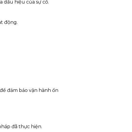
a dấu hiệu của sự cố.
ạt động.
m để đảm bảo vận hành ổn
 pháp đã thực hiện.