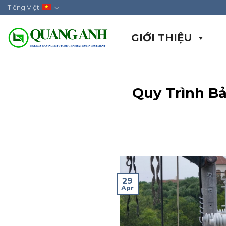
Skip
Tiếng Việt
to
content
GIỚI THIỆU
Quy Trình B
29
Apr