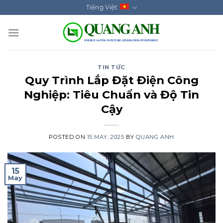
Skip
Tiếng Việt
to
content
TIN TỨC
Quy Trình Lắp Đặt Điện Công
Nghiệp: Tiêu Chuẩn và Độ Tin
Cậy
POSTED ON
15 MAY, 2025
BY
QUANG ANH
15
May