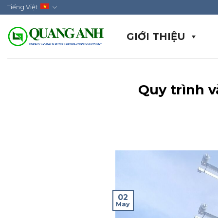
Skip
Tiếng Việt
to
content
GIỚI THIỆU
Quy trình v
02
May