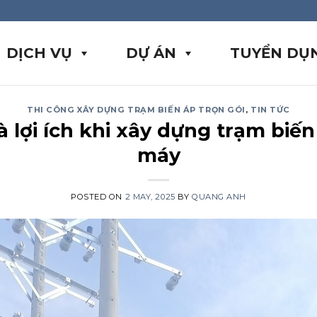
DỊCH VỤ
DỰ ÁN
TUYỂN DỤ
THI CÔNG XÂY DỰNG TRẠM BIẾN ÁP TRỌN GÓI
,
TIN TỨC
à lợi ích khi xây dựng trạm biế
máy
POSTED ON
2 MAY, 2025
BY
QUANG ANH