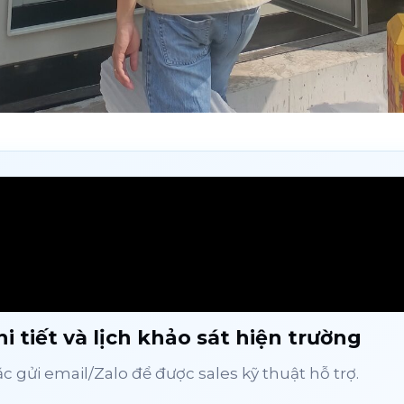
i tiết và lịch khảo sát hiện trường
 gửi email/Zalo để được sales kỹ thuật hỗ trợ.