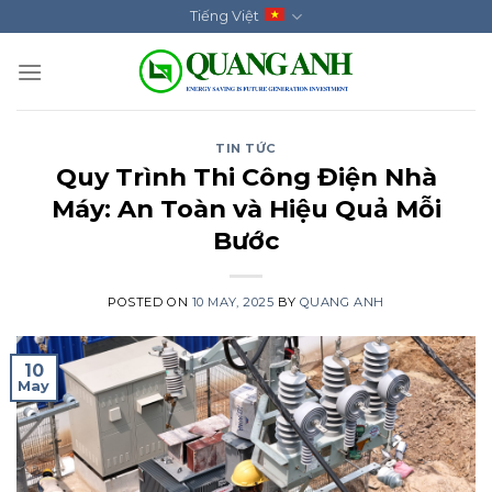
Skip
Tiếng Việt
to
content
TIN TỨC
Quy Trình Thi Công Điện Nhà
Máy: An Toàn và Hiệu Quả Mỗi
Bước
POSTED ON
10 MAY, 2025
BY
QUANG ANH
10
May