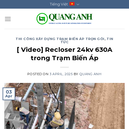
Skip
Tiếng Việt
to
content
THI CÔNG XÂY DỰNG TRẠM BIẾN ÁP TRỌN GÓI
,
TIN
TỨC
[ Video] Recloser 24kv 630A
trong Trạm Biến Áp
POSTED ON
3 APRIL, 2025
BY
QUANG ANH
03
Apr