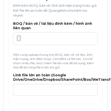
Đính kèm BOQ, bản vẽ, hình ảnh hiện trạng hoặc gửi
link file lớn an toàn để QuangAnhcons kiểm tra
nhanh.
BOQ / bản vẽ / tài liệu đính kèm / hình ảnh
liên quan
Một vùng upload chung cho BOQ, bản vẽ, tài liệu, ảnh
hiện trạng, ảnh điện thoại, CAD/BIM và file nén. Có thể
chọn nhiều file, chọn thêm file lần nữa để bổ sung, bấm
Xóa để bỏ từng file trước khi gửi.
Link file lớn an toàn (Google
Drive/OneDrive/Dropbox/SharePoint/Box/WeTransf