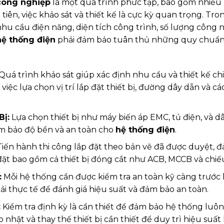
 công nghiệp
là một quá trình phức tạp, bao gồm nhiều b
 tiên, việc khảo sát và thiết kế là cực kỳ quan trọng. Tro
hu cầu điện năng, diện tích công trình, số lượng công n
hệ thống điện
phải đảm bảo tuân thủ những quy chuẩ
Quá trình khảo sát giúp xác định nhu cầu và thiết kế chi
việc lựa chọn vị trí lắp đặt thiết bị, đường dây dẫn và 
Bị:
Lựa chọn thiết bị như máy biến áp EMC, tủ điện, và d
m bảo độ bền và an toàn cho
hệ thống điện
.
iến hành thi công lắp đặt theo bản vẽ đã được duyệt, 
 đặt bao gồm cả thiết bị đóng cắt như ACB, MCCB và chiế
:
Mỗi hệ thống cần được kiểm tra an toàn kỹ càng trước 
ải thực tế để đánh giá hiệu suất và đảm bảo an toàn.
:
Kiểm tra định kỳ là cần thiết để đảm bảo hệ thống luô
nhật và thay thế thiết bị cần thiết để duy trì hiệu suấ