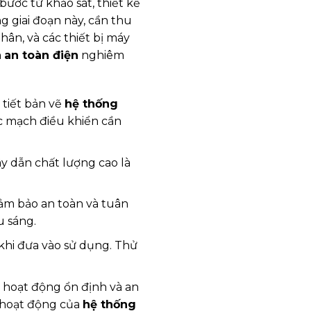
ước từ khảo sát, thiết kế
ng giai đoạn này, cần thu
hân, và các thiết bị máy
n
an toàn điện
nghiêm
 tiết bản vẽ
hệ thống
các mạch điều khiển cần
ây dẫn chất lượng cao là
đảm bảo an toàn và tuân
u sáng.
khi đưa vào sử dụng. Thử
n hoạt động ổn định và an
t hoạt động của
hệ thống