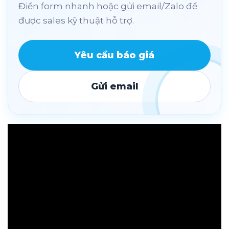
Điền form nhanh hoặc gửi email/Zalo để
được sales kỹ thuật hỗ trợ.
Yêu cầu báo giá
Gửi email