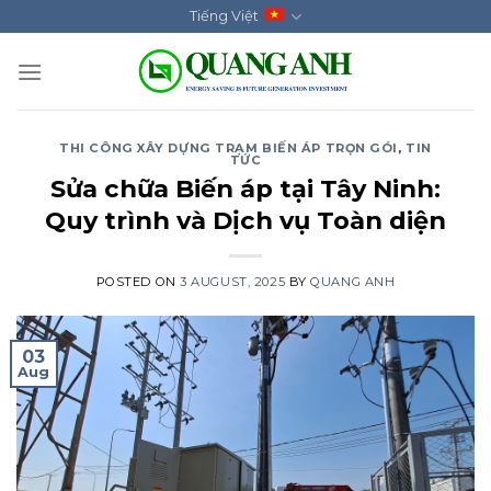
Skip
Tiếng Việt
to
content
THI CÔNG XÂY DỰNG TRẠM BIẾN ÁP TRỌN GÓI
,
TIN
TỨC
Sửa chữa Biến áp tại Tây Ninh:
Quy trình và Dịch vụ Toàn diện
POSTED ON
3 AUGUST, 2025
BY
QUANG ANH
03
Aug