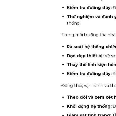
Kiểm tra đường dây:
Đá
Thử nghiệm và đánh g
thống.
Trong môi trường tòa nhà,
Rà soát hệ thống chiế
Dọn dẹp thiết bị:
Vệ si
Thay thế linh kiện hỏn
Kiểm tra đường dây:
Ki
Đồng thời, vận hành và th
Theo dõi và xem xét 
Khởi động hệ thống:
Đả
Giám sát tình trạng:
Th