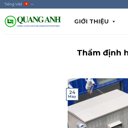
Skip
Tiếng Việt
to
content
GIỚI THIỆU
Thẩm định hệ
24
May