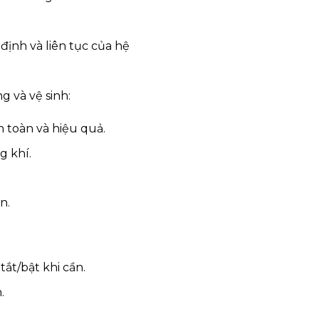
ịnh và liên tục của hệ
g và vệ sinh:
 toàn và hiệu quả.
g khí.
n.
tắt/bật khi cần.
.