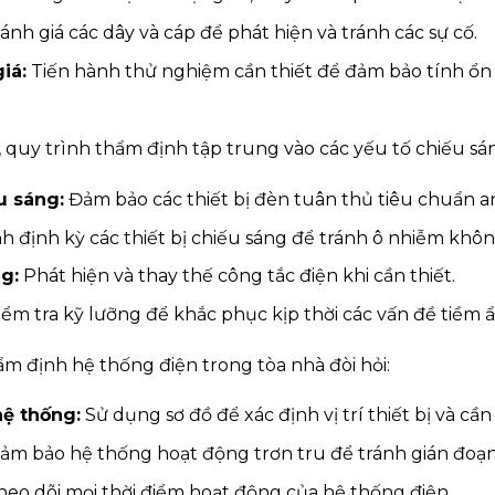
nh giá các dây và cáp để phát hiện và tránh các sự cố.
iá:
Tiến hành thử nghiệm cần thiết để đảm bảo tính ổn đ
 quy trình thẩm định tập trung vào các yếu tố chiếu sán
u sáng:
Đảm bảo các thiết bị đèn tuân thủ tiêu chuẩn an
nh định kỳ các thiết bị chiếu sáng để tránh ô nhiễm khôn
g:
Phát hiện và thay thế công tắc điện khi cần thiết.
ểm tra kỹ lưỡng để khắc phục kịp thời các vấn đề tiềm ẩ
ẩm định hệ thống điện trong tòa nhà đòi hỏi:
hệ thống:
Sử dụng sơ đồ để xác định vị trí thiết bị và cần 
m bảo hệ thống hoạt động trơn tru để tránh gián đoạn
eo dõi mọi thời điểm hoạt động của hệ thống điện.