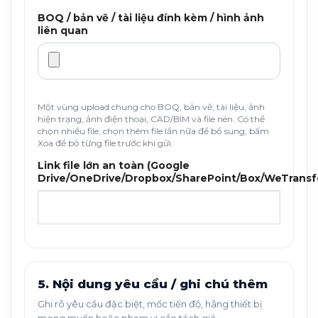
BOQ / bản vẽ / tài liệu đính kèm / hình ảnh
liên quan
Một vùng upload chung cho BOQ, bản vẽ, tài liệu, ảnh
hiện trạng, ảnh điện thoại, CAD/BIM và file nén. Có thể
chọn nhiều file, chọn thêm file lần nữa để bổ sung, bấm
Xóa để bỏ từng file trước khi gửi.
Link file lớn an toàn (Google
Drive/OneDrive/Dropbox/SharePoint/Box/WeTransf
5. Nội dung yêu cầu / ghi chú thêm
Ghi rõ yêu cầu đặc biệt, mốc tiến độ, hãng thiết bị