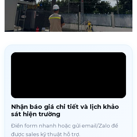
Nhận báo giá chi tiết và lịch khảo
sát hiện trường
Điền form nhanh hoặc gửi email/Zalo để
được sales kỹ thuật hỗ trợ.