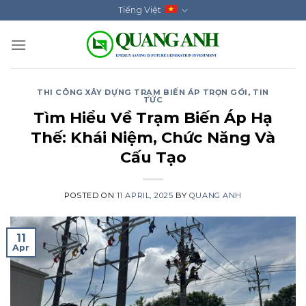
Skip
Tiếng Việt
to
content
THI CÔNG XÂY DỰNG TRẠM BIẾN ÁP TRỌN GÓI
,
TIN
TỨC
Tìm Hiểu Về Trạm Biến Áp Hạ
Thế: Khái Niệm, Chức Năng Và
Cấu Tạo
POSTED ON
11 APRIL, 2025
BY
QUANG ANH
11
Apr