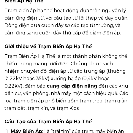
Biến Áp Hạ Thế
Trạm biến áp hạ thế hoạt động dựa trên nguyên lý
cảm ứng điện từ, với cấu tạo từ lõi thép và dây quấn.
Dòng điện qua cuộn dây sơ cấp tạo từ trường, và
cảm ứng sang cuộn dây thứ cấp để giảm điện áp.
Giới thiệu về Trạm Biến Áp Hạ Thế
Trạm Biến Áp Hạ Thế là một thành phần không thể
thiếu trong mạng lưới điện. Chúng chịu trách
nhiệm chuyển đổi điện áp từ cấp trung áp (thường
là 22kV hoặc 35kV) xuống hạ áp (0,4kV hoặc
0,22kV), đảm bảo
cung cấp điện năng
đến các khu
dân cư, văn phòng, nhà máy một cách hiệu quả. Các
loại trạm biến áp phổ biến gồm trạm treo, trạm giàn,
trạm bệt, trạm kín, và trạm Kios.
Cấu Tạo của Trạm Biến Áp Hạ Thế
Máy Biến Áp
: Là “trái tim” của trạm, máy biến áp