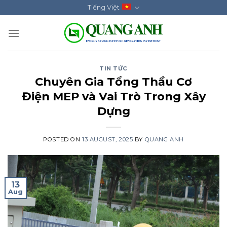
Skip
Tiếng Việt
to
content
TIN TỨC
Chuyên Gia Tổng Thầu Cơ
Điện MEP và Vai Trò Trong Xây
Dựng
POSTED ON
13 AUGUST, 2025
BY
QUANG ANH
13
Aug