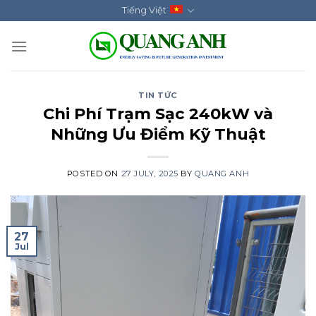
Skip
Tiếng Việt
to
content
TIN TỨC
Chi Phí Trạm Sạc 240kW và
Những Ưu Điểm Kỹ Thuật
POSTED ON
27 JULY, 2025
BY
QUANG ANH
27
Jul