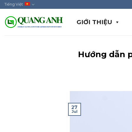
Skip
Tiếng Việt
to
content
GIỚI THIỆU
Hướng dẫn ph
27
Jul