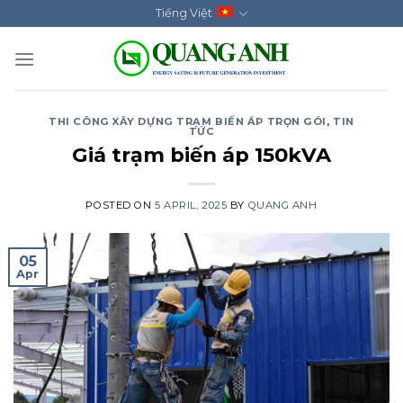
Skip
Tiếng Việt
to
content
THI CÔNG XÂY DỰNG TRẠM BIẾN ÁP TRỌN GÓI
,
TIN
TỨC
Giá trạm biến áp 150kVA
POSTED ON
5 APRIL, 2025
BY
QUANG ANH
05
Apr