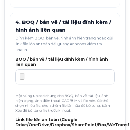
4. BOQ / bản vẽ / tài liệu đính kèm /
hình ảnh liên quan
Đính kèm BOQ, bản vẽ, hình ảnh hiện trạng hoặc gửi
link file lớn an toàn để QuangAnhcons kiểm tra
nhanh.
BOQ / bản vẽ / tài liệu đính kèm / hình ảnh
liên quan
Một vùng upload chung cho BOQ, bản vẽ, tài liệu, ảnh
hiện trạng, ảnh điện thoại, CAD/BIM và file nén. Có thể
chọn nhiều file, chọn thêm file lần nữa để bổ sung, bấm
Xóa để bỏ từng file trước khi gửi.
Link file lớn an toàn (Google
Drive/OneDrive/Dropbox/SharePoint/Box/WeTransf