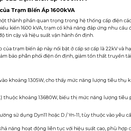
 của Trạm Biến Áp 1600kVA
một thành phần quan trọng trong hệ thống cấp điện cá
 biểu kiến 1600 kVA, trạm có khả năng đáp ứng nhu cầu 
ộ tin cậy và hiệu suất vận hành ổn định.
của trạm biến áp này nổi bật ở cấp sơ cấp là 22kV và hạ
ảm bảo phân phối điện ổn định, giảm tổn thất truyền tải
 vào khoảng 1305W, cho thấy mức năng lượng tiêu thụ 
 thuộc khoảng 13680W, biểu thị mức năng lượng tiêu p
ờng sử dụng Dyn11 hoặc D / Yn-11, tùy thuộc vào yêu cầ
hả năng hoạt động liên tục với hiệu suất cao, phù hợp