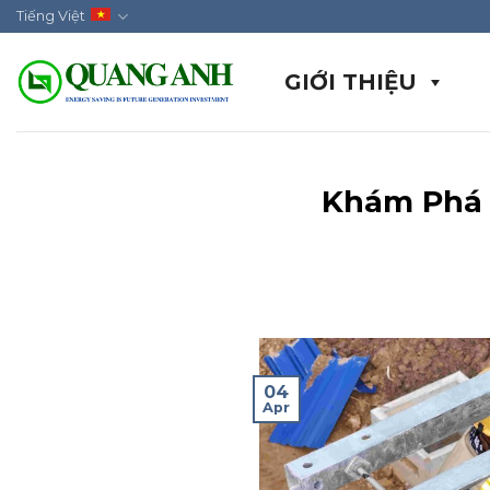
Skip
Tiếng Việt
to
content
GIỚI THIỆU
Khám Phá 
04
Apr