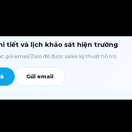
i tiết và lịch khảo sát hiện trường
 gửi email/Zalo để được sales kỹ thuật hỗ trợ.
iá
Gửi email