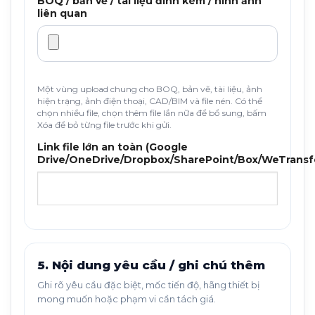
BOQ / bản vẽ / tài liệu đính kèm / hình ảnh
liên quan
Một vùng upload chung cho BOQ, bản vẽ, tài liệu, ảnh
hiện trạng, ảnh điện thoại, CAD/BIM và file nén. Có thể
chọn nhiều file, chọn thêm file lần nữa để bổ sung, bấm
Xóa để bỏ từng file trước khi gửi.
Link file lớn an toàn (Google
Drive/OneDrive/Dropbox/SharePoint/Box/WeTransf
5. Nội dung yêu cầu / ghi chú thêm
Ghi rõ yêu cầu đặc biệt, mốc tiến độ, hãng thiết bị
mong muốn hoặc phạm vi cần tách giá.