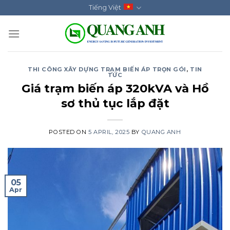
Skip
Tiếng Việt
to
content
THI CÔNG XÂY DỰNG TRẠM BIẾN ÁP TRỌN GÓI
,
TIN
TỨC
Giá trạm biến áp 320kVA và Hồ
sơ thủ tục lắp đặt
POSTED ON
5 APRIL, 2025
BY
QUANG ANH
05
Apr