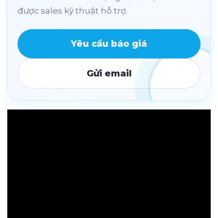
được sales kỹ thuật hỗ trợ.
Yêu cầu báo giá
Gửi email