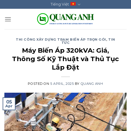
Skip
Tiếng Việt
to
content
THI CÔNG XÂY DỰNG TRẠM BIẾN ÁP TRỌN GÓI
,
TIN
TỨC
Máy Biến Áp 320kVA: Giá,
Thông Số Kỹ Thuật và Thủ Tục
Lắp Đặt
POSTED ON
5 APRIL, 2025
BY
QUANG ANH
05
Apr