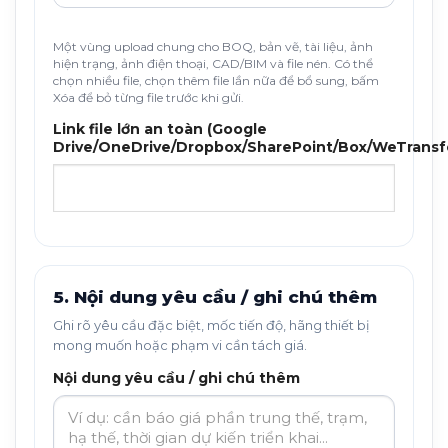
Một vùng upload chung cho BOQ, bản vẽ, tài liệu, ảnh
hiện trạng, ảnh điện thoại, CAD/BIM và file nén. Có thể
chọn nhiều file, chọn thêm file lần nữa để bổ sung, bấm
Xóa để bỏ từng file trước khi gửi.
Link file lớn an toàn (Google
Drive/OneDrive/Dropbox/SharePoint/Box/WeTransf
5. Nội dung yêu cầu / ghi chú thêm
Ghi rõ yêu cầu đặc biệt, mốc tiến độ, hãng thiết bị
mong muốn hoặc phạm vi cần tách giá.
Nội dung yêu cầu / ghi chú thêm