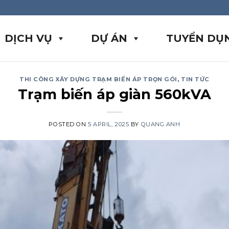
DỊCH VỤ
DỰ ÁN
TUYỂN DỤ
THI CÔNG XÂY DỰNG TRẠM BIẾN ÁP TRỌN GÓI
,
TIN TỨC
Trạm biến áp giàn 560kVA
POSTED ON
5 APRIL, 2025
BY
QUANG ANH