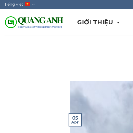
Skip
Tiếng Việt
to
content
GIỚI THIỆU
05
Apr