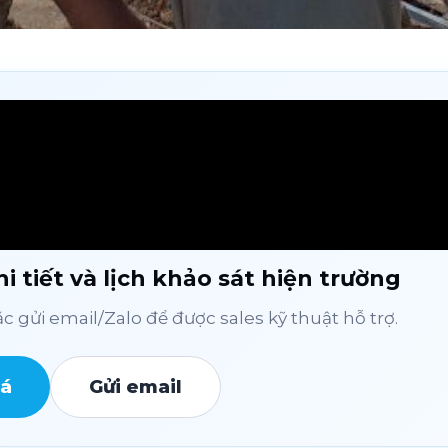
i tiết và lịch khảo sát hiện trường
 gửi email/Zalo để được sales kỹ thuật hỗ trợ.
iá
Gửi email