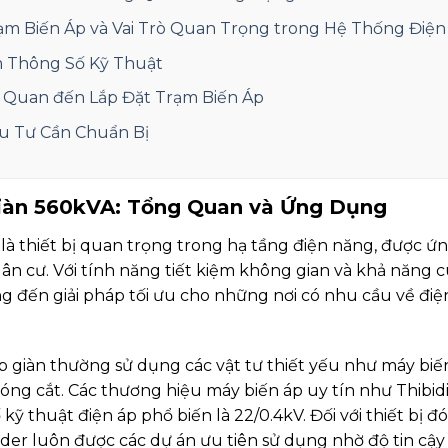
rạm Biến Áp và Vai Trò Quan Trọng trong Hệ Thống Điện
m Thông Số Kỹ Thuật
n Quan đến Lắp Đặt Trạm Biến Áp
ầu Tư Cần Chuẩn Bị
Giàn 560kVA: Tổng Quan và Ứng Dụng
là thiết bị quan trọng trong hạ tầng điện năng, được ứ
n cư. Với tính năng tiết kiệm không gian và khả năng c
ng đến giải pháp tối ưu cho những nơi có nhu cầu về đ
p giàn thường sử dụng các vật tư thiết yếu như máy biến
đóng cắt. Các thương hiệu máy biến áp uy tín như Thibidi
kỹ thuật điện áp phổ biến là 22/0.4kV. Đối với thiết bị 
der luôn được các dự án ưu tiên sử dụng nhờ độ tin cậy 