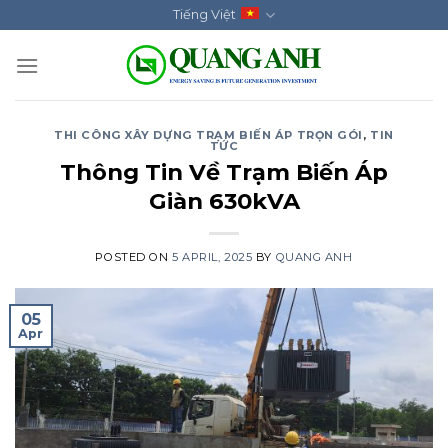
Skip
Tiếng Việt
to
content
THI CÔNG XÂY DỰNG TRẠM BIẾN ÁP TRỌN GÓI
,
TIN
TỨC
Thông Tin Về Trạm Biến Áp
Giàn 630kVA
POSTED ON
5 APRIL, 2025
BY
QUANG ANH
05
Apr