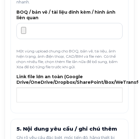
nhanh.
BOQ / bản vẽ / tài liệu đính kèm / hình ảnh
liên quan
Một vùng upload chung cho BOQ, bản vẽ, tài liệu, ảnh
hiện trạng, ảnh điện thoại, CAD/BIM và file nén. Có thể
chọn nhiều file, chọn thêm file lần nữa để bổ sung, bấm
Xóa để bỏ từng file trước khi gửi.
Link file lớn an toàn (Google
Drive/OneDrive/Dropbox/SharePoint/Box/WeTransf
5. Nội dung yêu cầu / ghi chú thêm
Ghi rõ yêu cầu đặc biệt, mốc tiến độ, hãng thiết bị