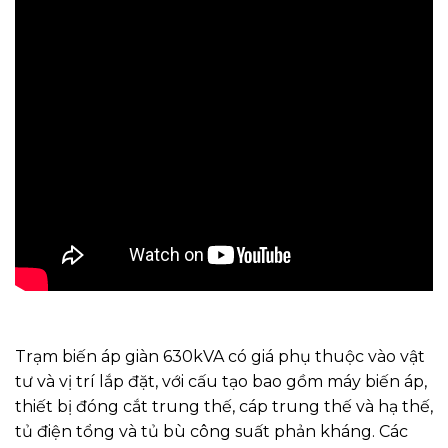
Trạm biến áp giàn 630kVA có giá phụ thuộc vào vật
tư và vị trí lắp đặt, với cấu tạo bao gồm máy biến áp,
thiết bị đóng cắt trung thế, cáp trung thế và hạ thế,
tủ điện tổng và tủ bù công suất phản kháng. Các