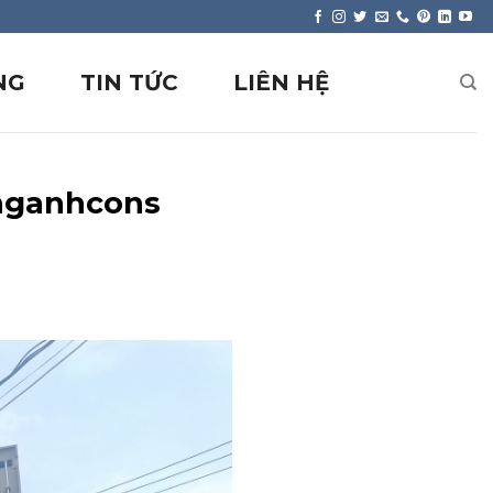
NG
TIN TỨC
LIÊN HỆ
anganhcons