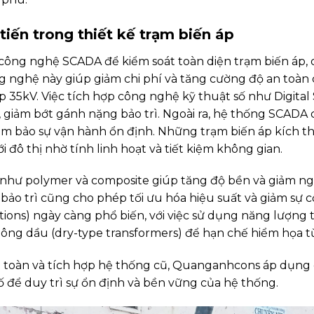
tiến trong thiết kế trạm biến áp
công nghệ SCADA để kiểm soát toàn diện trạm biến áp, 
g nghệ này giúp giảm chi phí và tăng cường độ an toàn 
áp 35kV. Việc tích hợp công nghệ kỹ thuật số như Digita
, giảm bớt gánh nặng bảo trì. Ngoài ra, hệ thống SCADA 
m bảo sự vận hành ổn định. Những trạm biến áp kích 
i đô thị nhờ tính linh hoạt và tiết kiệm không gian.
i như polymer và composite giúp tăng độ bền và giảm n
 bảo trì cũng cho phép tối ưu hóa hiệu suất và giảm sự 
ons) ngày càng phổ biến, với việc sử dụng năng lượng tái
ng dầu (dry-type transformers) để hạn chế hiểm họa từ
n toàn và tích hợp hệ thống cũ, Quanganhcons áp dụng c
 để duy trì sự ổn định và bền vững của hệ thống.