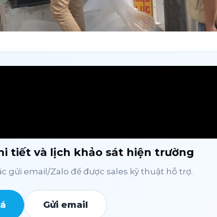
i tiết và lịch khảo sát hiện trường
 gửi email/Zalo để được sales kỹ thuật hỗ trợ.
iá
Gửi email