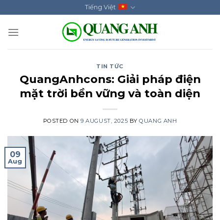
Skip
Tiếng Việt
to
content
TIN TỨC
QuangAnhcons: Giải pháp điện
mặt trời bền vững và toàn diện
POSTED ON
9 AUGUST, 2025
BY
QUANG ANH
09
Aug