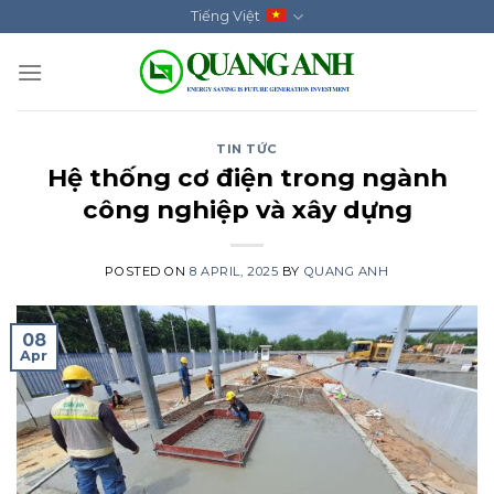
Skip
Tiếng Việt
to
content
TIN TỨC
Hệ thống cơ điện trong ngành
công nghiệp và xây dựng
POSTED ON
8 APRIL, 2025
BY
QUANG ANH
08
Apr