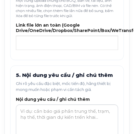
Một vùng upload chung cho BOQ, bản vẽ, tài liệu, ảnh
hiện trạng, ảnh điện thoại, CAD/BIM và file nén. Có thể
chọn nhiều file, chọn thêm file lần nữa để bổ sung, bấm
Xóa để bỏ từng file trước khi gửi.
Link file lớn an toàn (Google
Drive/OneDrive/Dropbox/SharePoint/Box/WeTransf
5. Nội dung yêu cầu / ghi chú thêm
Ghi rõ yêu cầu đặc biệt, mốc tiến độ, hãng thiết bị
mong muốn hoặc phạm vi cần tách giá.
Nội dung yêu cầu / ghi chú thêm