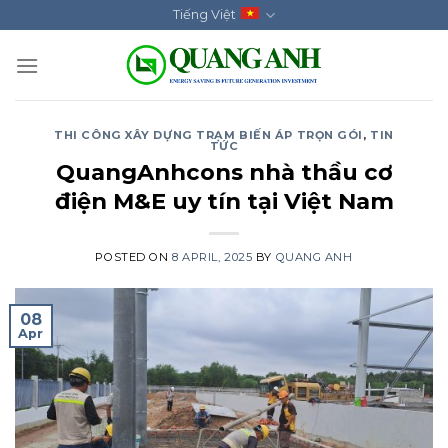
Skip
Tiếng Việt
to
content
THI CÔNG XÂY DỰNG TRẠM BIẾN ÁP TRỌN GÓI
,
TIN
TỨC
QuangAnhcons nhà thầu cơ
điện M&E uy tín tại Việt Nam
POSTED ON
8 APRIL, 2025
BY
QUANG ANH
08
Apr