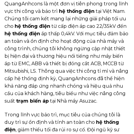
QuangAnhcons là một đơn vị tiên phong trong lĩnh
vực thi công và bảo trì
hệ thống điện
tại Việt Nam.
Chúng tôi cam kết mang lại những giải pháp tối ưu
cho
hệ thống điện
từ cấp điện áp cao 22/35kV đến
hệ thống điện
áp thấp 0,4kV. Với mục tiêu đảm bảo
an toàn và ổn định cho hoạt động của nhà máy và
công trình, chúng tôi không ngừng cập nhật thiết
bị hiện đại và thương hiệu nổi tiếng như máy biến
áp từ EMC, ABB và thiết bị đóng cắt ACB, MCCB từ
Mitsubishi, LS. Thông qua việc thi công tỉ mỉ và nâng
cấp hệ thống định kỳ, QuangAnhcons đã thể hiện
khả năng đáp ứng nhanh chóng và hiệu quả nhu
cầu của khách hàng, tiêu biểu như việc nâng công
suất
trạm biến áp
tại Nhà máy Asuzac.
Trong lĩnh vực bảo trì, mục tiêu của chúng tôi là
duy trì sự ổn định và tính an toàn cho
hệ thống
điện
, giảm thiểu tối đa rủi ro sự cố. Đội ngũ kỹ sư