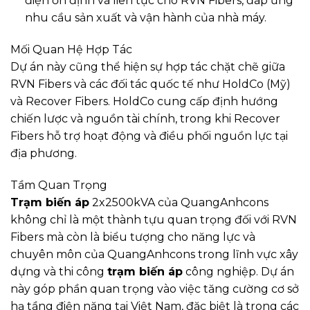
điện ổn định và liên tục cho RVN Fibers, đáp ứng
nhu cầu sản xuất và vận hành của nhà máy.
Mối Quan Hệ Hợp Tác
Dự án này cũng thể hiện sự hợp tác chặt chẽ giữa
RVN Fibers và các đối tác quốc tế như HoldCo (Mỹ)
và Recover Fibers. HoldCo cung cấp định hướng
chiến lược và nguồn tài chính, trong khi Recover
Fibers hỗ trợ hoạt động và điều phối nguồn lực tại
địa phương.
Tầm Quan Trọng
Trạm biến áp
2x2500kVA của QuangAnhcons
không chỉ là một thành tựu quan trọng đối với RVN
Fibers mà còn là biểu tượng cho năng lực và
chuyên môn của QuangAnhcons trong lĩnh vực xây
dựng và thi công
trạm biến áp
công nghiệp. Dự án
này góp phần quan trọng vào việc tăng cường cơ sở
hạ tầng điện năng tại Việt Nam, đặc biệt là trong các