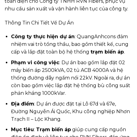
toàn diện cho Công ty TNHH RVN Fibers, phục vụ
nhu cầu sản xuất và vận hành liên tục của công ty.
Thông Tin Chi Tiết Về Dự Án
Công ty thực hiện dự án
: QuangAnhcons đảm
nhiệm vai trò tổng thầu, bao gồm thiết kế, cung
cấp và lắp đặt toàn bộ hệ thống
trạm biến áp
.
Phạm vi công việc
: Dự án bao gồm lắp đặt 02
máy biến áp 2500kVA, 02 tủ ACB 4000A và hệ
thống đường dây ngầm nổi 22kV. Ngoài ra, dự án
còn bao gồm việc lắp đặt hệ thống bù công suất
phản kháng 1000kVar.
Địa điểm
: Dự án được đặt tại Lô 67d và 67e,
Đường Nguyễn Ái Quốc, Khu công nghiệp Nhơn
Trạch II – Lộc Khang.
Mục tiêu
:
Trạm biến áp
giúp cung cấp nguồn