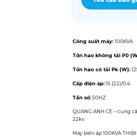
Công suất máy:
100KVA
Tổn hao không tải P0 (W
Tổn hao có tải Pk (W):
12
Cấp điện áp:
15 (22)/0.4
Tần số:
50HZ
QUANG ANH CE – cung cấp c
22kv.
Máy biến áp 100KVA THIBID