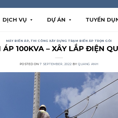
DỊCH VỤ
DỰ ÁN
TUYỂN DỤ
MÁY BIẾN ÁP
,
THI CÔNG XÂY DỰNG TRẠM BIẾN ÁP TRỌN GÓI
 ÁP 100KVA – XÂY LẮP ĐIỆN 
POSTED ON
7 SEPTEMBER, 2022
BY
QUANG ANH