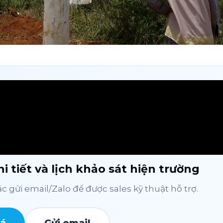
i tiết và lịch khảo sát hiện trường
 gửi email/Zalo để được sales kỹ thuật hỗ trợ.
iá
Gửi email