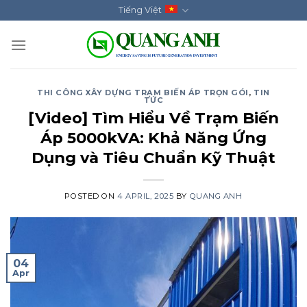
Skip
Tiếng Việt
to
content
THI CÔNG XÂY DỰNG TRẠM BIẾN ÁP TRỌN GÓI
,
TIN
TỨC
[Video] Tìm Hiểu Về Trạm Biến
Áp 5000kVA: Khả Năng Ứng
Dụng và Tiêu Chuẩn Kỹ Thuật
POSTED ON
4 APRIL, 2025
BY
QUANG ANH
04
Apr