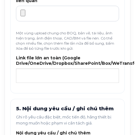
liên quan
Một vùng upload chung cho BOQ, bản vẽ, tài liệu, ảnh
hiện trạng, ảnh điện thoại, CAD/BIM và file nén. Có thể
chọn nhiều file, chọn thêm file lần nữa để bổ sung, bấm
Xóa để bỏ từng file trước khi gửi.
Link file lớn an toàn (Google
Drive/OneDrive/Dropbox/SharePoint/Box/WeTransf
5. Nội dung yêu cầu / ghi chú thêm
Ghi rõ yêu cầu đặc biệt, mốc tiến độ, hãng thiết bị
mong muốn hoặc phạm vi cần tách giá.
Nội dung yêu cầu / ghi chú thêm