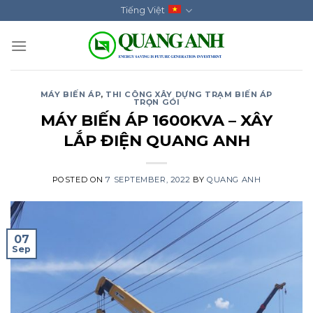
Skip
Tiếng Việt
to
content
MÁY BIẾN ÁP
,
THI CÔNG XÂY DỰNG TRẠM BIẾN ÁP
TRỌN GÓI
MÁY BIẾN ÁP 1600KVA – XÂY
LẮP ĐIỆN QUANG ANH
POSTED ON
7 SEPTEMBER, 2022
BY
QUANG ANH
07
Sep