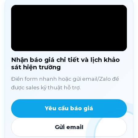
Nhận báo giá chi tiết và lịch khảo
sát hiện trường
Điền form nhanh hoặc gửi email/Zalo để
được sales kỹ thuật hỗ trợ.
Yêu cầu báo giá
Gửi email