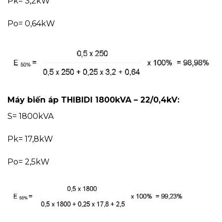
Pk= 3,2kW
Po= 0,64kW
Máy biến áp THIBIDI 1800kVA – 22/0,4kV:
S= 1800kVA
Pk= 17,8kW
Po= 2,5kW