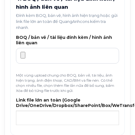
hình ảnh liên quan
Đính kèm BOQ, bản vẽ, hình ảnh hiện trạng hoặc gửi
link file lớn an toàn để QuangAnhcons kiểm tra
nhanh.
BOQ / bản vẽ / tài liệu đính kèm / hình ảnh
liên quan
Một vùng upload chung cho BOQ, bản vẽ, tài liệu, ảnh
hiện trạng, ảnh điện thoại, CAD/BIM và file nén. Có thể
chọn nhiều file, chọn thêm file lần nữa để bổ sung, bấm
Xóa để bỏ từng file trước khi gửi.
Link file lớn an toàn (Google
Drive/OneDrive/Dropbox/SharePoint/Box/WeTransf