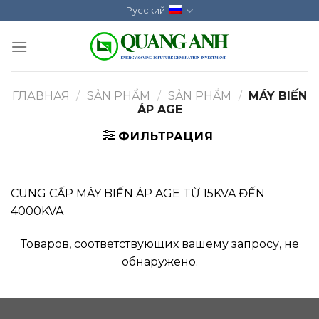
Skip
Русский
to
content
ГЛАВНАЯ
/
SẢN PHẨM
/
SẢN PHẨM
/
MÁY BIẾN
ÁP AGE
ФИЛЬТРАЦИЯ
CUNG CẤP MÁY BIẾN ÁP AGE TỪ 15KVA ĐẾN
4000KVA
Товаров, соответствующих вашему запросу, не
обнаружено.