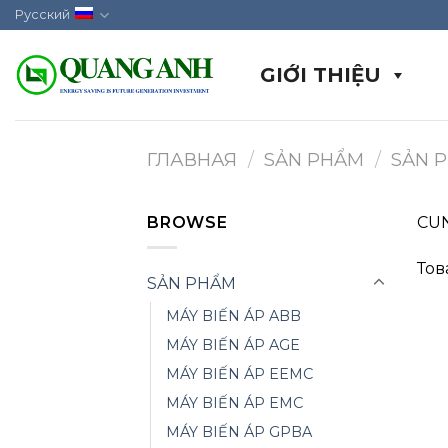
Skip
Русский
to
content
GIỚI THIỆU
ГЛАВНАЯ
/
SẢN PHẨM
/
SẢN 
BROWSE
CUN
Тов
SẢN PHẨM
MÁY BIẾN ÁP ABB
MÁY BIẾN ÁP AGE
MÁY BIẾN ÁP EEMC
MÁY BIẾN ÁP EMC
MÁY BIẾN ÁP GPBA