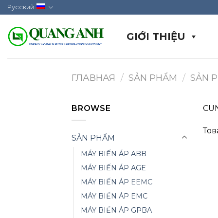
Skip
Русский
to
content
GIỚI THIỆU
ГЛАВНАЯ
/
SẢN PHẨM
/
SẢN 
BROWSE
CUN
Тов
SẢN PHẨM
MÁY BIẾN ÁP ABB
MÁY BIẾN ÁP AGE
MÁY BIẾN ÁP EEMC
MÁY BIẾN ÁP EMC
MÁY BIẾN ÁP GPBA