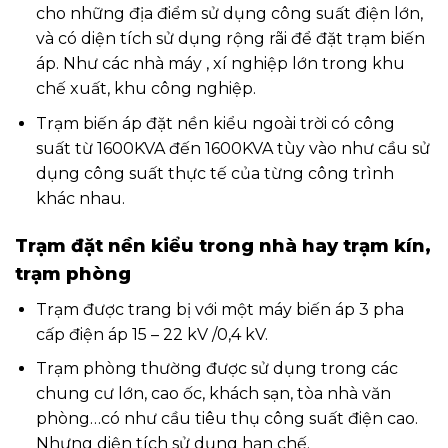
phòng điều khiển hệ thống điện của tòa nhà.
Trạm phòng có công suất từ 1600KVA trở lên
ĐIỂM NỔI BẬT CỦA TRẠM BIẾN ÁP
KIỂU ĐẶT NỀN 1600KVA
Mật độ phân bố của trạm biến áp đặt nền
1600KVA
Mật độ phân bố của trạm biến áp đặt nền 1600KVA
hiện rất rộng, nó được ứng dụng trong nhiều địa
điểm sản xuất, kinh doanh, trong nhiều nghành
kinh tế khác nhau, với mục đích truyền tải và phân