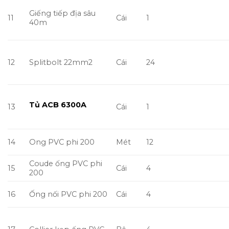
18
Băng keo điện
Cuộn
10
19
Bảng tên trạm
Bảng
4
20
Boulon 16×250
Cái
8
21
Boulon 16×300
Cái
6
22
Boulon 16×300 VRS
Cái
6
23
Boulon 16×800 VRS
Cái
3