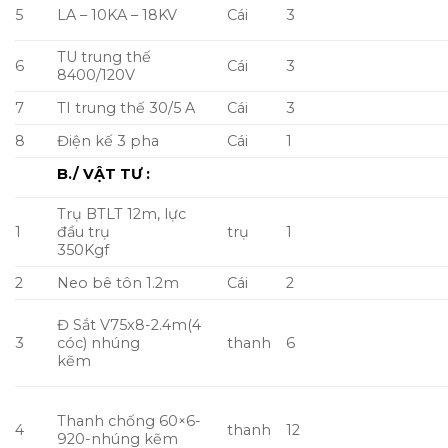
6
Đầu coss 240 mm2
Cái
64
Cáp đồng trần –
7
Kg
20
25mm2
Cáp đồng boc 600V
8
Mét
168
– 250mm2
9
Sứ đứng 24KV + Ty
Bộ
12
10
Bộ tiếp địa
Bộ
20
Giếng tiếp địa sâu
11
Cái
1
40m