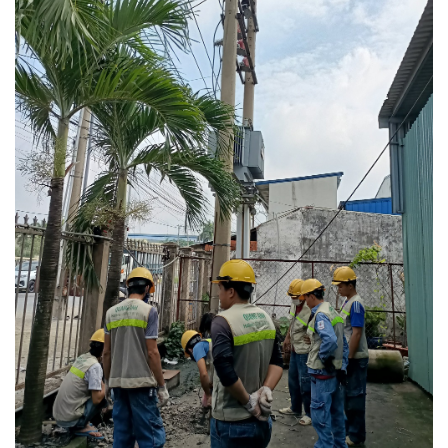
dạng biến áp được sử dụng đế truyền tải và phân
phối công suất trong hệ thống điện của nhà máy, xí
nghiệp, tòa nhà lớn phổ biến nhất hiện nay, vì
những lợi thế của nó.
Tùy theo công suất và vị trí đặt trạm, quy định của
điện lực địa phương, mà trạm biến áp đặt nền có hai
loại sau:
Trạm đặt nền kiểu ngoài trời
Trạm biến áp gồm 1 máy biến áp 3 pha cấp điện
áp 15 22 kV /0,4 kV, đặt trên nền bê tông đã được
bắt cố định trên nền.
Trạm đặt nền kiểu ngoài trời thường được dùng
cho những địa điểm sử dụng công suất điện lớn,
và có diện tích sử dụng rộng rãi để đặt trạm biến
áp. Như các nhà máy , xí nghiệp lớn trong khu