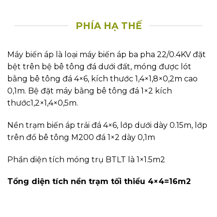
Tủ phân phối hạ áp là tủ ACB hoặc MCCB, hợp bộ tủ
bù hạ thế của các hãng thông dụng như Mitsubishi,
Schneider, LS, Epcos, Nuintek, Sunny biến điện áp.
Biến dòng và điện kế 3pha kiểu điện tử 120(60)V –
5A đặt ngoài trời, cạnh máy biến áp, đối với kiểu
ngoài trời. Hoặc đặt trong nhà tại phòng tủ điện
tổng đối với kiểm trạm phòng.
Tủ này dùng để tính toán công suất sử dụng điện,
bảo vệ phía hạ áp và bù công suất phản kháng cho
hệ thống điện.
Bệ đặt tủ phân phối hạ áp được xây gạch thẻ cao
0.55m, lót móng bằng bê tông đá 4×6 dày 0,1m