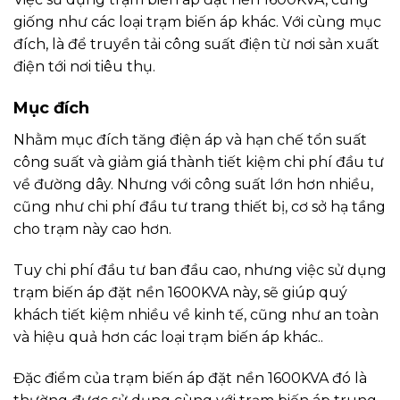
Chính vì vậy những trạm biến áp kiểu đặt nền này
thường thích hợp lắp đặt ngoài trời, hoặc trong
phòng với những dự án có diện tích tầng hầm lớn.
Tuy nhiên nó cũng có những hạn chế nhất định
như chi phí bảo trì, bảo dưỡng lớn. Công suất trạm
lớn nên đòi hỏi các thiết bị trong trạm phải có chất
lượng cao, kiểm nghiệm khắc khe. Kéo theo chi phí
đầu tư lớn.