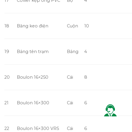
24
Boulon 16×40
Cái
14
25
Boulon 12×40
Cái
60
26
Rondell các loại
Cái
194
VẬT TƯ ĐƯỜNG DÂY
TRẠM BIẾN ÁP
1600KVA
A./ THIẾT BỊ :
1
Recloser 630A 24KV
Bộ
1