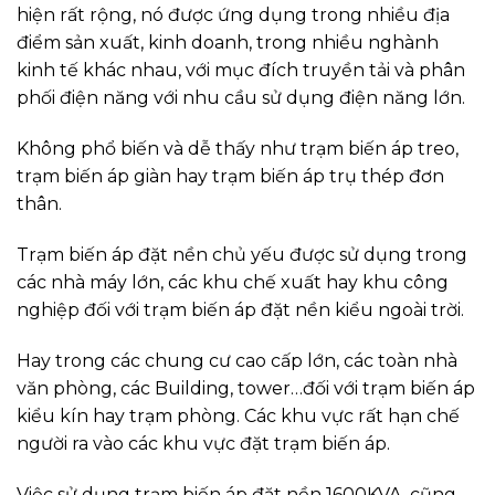
Mục đích
Nhằm mục đích tăng điện áp và hạn chế tổn suất
công suất và giảm giá thành tiết kiệm chi phí đầu tư
về đường dây. Nhưng với công suất lớn hơn nhiều,
cũng như chi phí đầu tư trang thiết bị, cơ sở hạ tầng
cho trạm này cao hơn.
Tuy chi phí đầu tư ban đầu cao, nhưng việc sử dụng
trạm biến áp đặt nền 1600KVA này, sẽ giúp quý
khách tiết kiệm nhiều về kinh tế, cũng như an toàn
và hiệu quả hơn các loại trạm biến áp khác..
Đặc điểm của trạm biến áp đặt nền 1600KVA đó là
thường được sử dụng cùng với trạm biến áp trung
gian có công suất lớn. Do vậy mà máy biến áp và các
thiết bị được sử dụng thường có kích thước rất lớn,
cần được lắp đặt tại một không gian rộng.