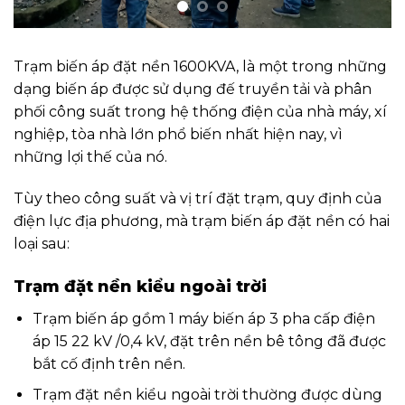
chế xuất, khu công nghiệp.
Trạm biến áp đặt nền kiểu ngoài trời có công
suất từ 1600KVA đến 1600KVA tùy vào như cầu sử
dụng công suất thực tế của từng công trình
khác nhau.
Trạm đặt nền kiểu trong nhà hay trạm kín,
trạm phòng
Trạm được trang bị với một máy biến áp 3 pha
cấp điện áp 15 – 22 kV /0,4 kV.
Trạm phòng thường được sử dụng trong các
chung cư lớn, cao ốc, khách sạn, tòa nhà văn
phòng…có như cầu tiêu thụ công suất điện cao.
Nhưng diện tích sử dụng hạn chế.
Trạm biến áp kiểu trong nhà, hay trạm phòng
thường được đặt tại tầng hầm của các công trình
nói trên, gần khu vực đặt máy phát điện và