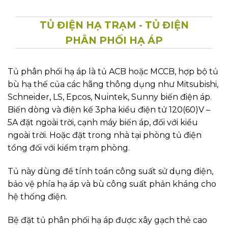
HỆ THỐNG TIẾP ĐỊA - MẶT BẰNG
BỐ TRÍ TIẾP THIẾT BỊ
Tất cả thang cáp, giá đỡ máy biến áp, hàng rào trạm,
vỏ tủ RMU, vỏ tủ MCCB, ACB tổng, vỏ tủ bù hạ thế (
bù công suất vô công) phải đều được nối tiếp địa
Dây tiếp địa dùng loại dây đồng trần d70mm2
Tất cả các thiết bị, hàng rào, giá đỡ TU, TI đầu cáp,
đều phải được nối xuống lưới tiếp địa bằng mối
hàng hóa nhiệt.
Nối đất máy biến áp đặt trên nền bê tông
1600KVA