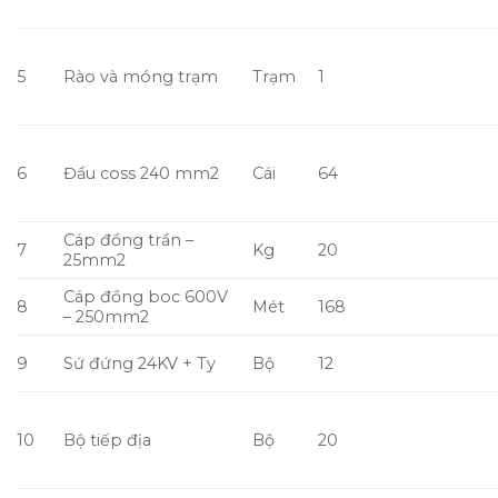
12
Splitbolt 22mm2
Cái
24
Tủ ACB 6300A
13
Cái
1
14
Ong PVC phi 200
Mét
12
Coude ống PVC phi
15
Cái
4
200
16
Ống nối PVC phi 200
Cái
4
17
Collier kẹp ống PVC
Bộ
4