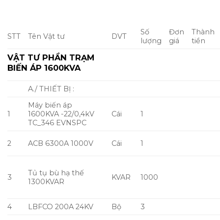
7
TI trung thế 30/5 A
Cái
3
8
Điện kế 3 pha
Cái
1
B./ VẬT TƯ :
Trụ BTLT 12m, lực
1
đầu trụ
trụ
1
350Kgf
2
Neo bê tôn 1.2m
Cái
2
Đ Sắt V75x8-2.4m(4
3
cóc) nhúng
thanh
6
kẽm
Thanh chống 60×6-
4
thanh
12
920-nhúng kẽm
5
Rào và móng trạm
Trạm
1