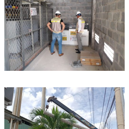
XÂY LẮP ĐIỆN QUANG ANH THI
CÔNG ĐẤU NỐI TRẠM NỀN