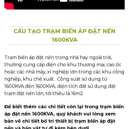
PHÍA TRUNG THẾ
Đường dây trung thế 15KV – 22KV đến có thể là
đường dây trên không, hay đường cáp đi ngầm.
Thiết bị cao áp như sứ đứng 24KV, chống sét van LA