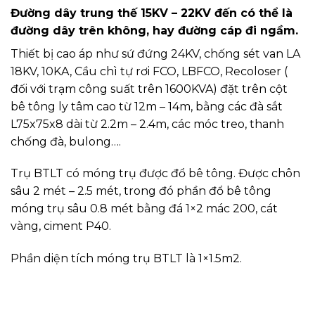
Máy biến áp là loại máy biến áp ba pha 22/0.4KV đặt
bệt trên bệ bê tông đá dưới đất, móng được lót
bằng bê tông đá 4×6, kích thước 1,4×1,8×0,2m cao
0,1m. Bệ đặt máy bằng bê tông đá 1×2 kích
thước1,2×1,4×0,5m.
Nền trạm biến áp trải đá 4×6, lớp dưới dày 0.15m, lớp
trên đổ bê tông M200 đá 1×2 dày 0,1m
Phần diện tích móng trụ BTLT là 1×1.5m2
Tổng diện tích nền trạm tối thiểu 4×4=16m2
TỦ ĐIỆN HẠ TRẠM - TỦ ĐIỆN
PHÂN PHỐI HẠ ÁP