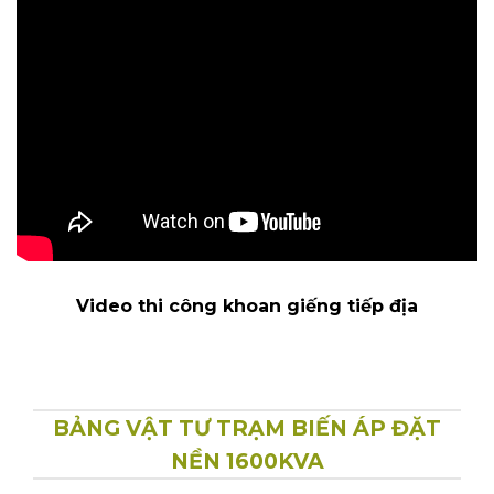
VẬT TƯ PHẦN TRẠM
BIẾN ÁP 1600KVA
A./ THIẾT BỊ :
Máy biến áp
1
1600KVA -22/0,4kV
Cái
1
TC_346 EVNSPC
2
ACB 6300A 1000V
Cái
1
Tủ tụ bù hạ thế
3
KVAR
1000
1300KVAR
4
LBFCO 200A 24KV
Bộ
3
5
LA – 10KA – 18KV
Cái
3
TU trung thế
6
Cái
3
8400/120V