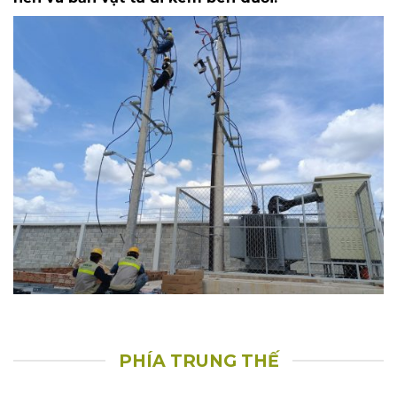
18KV, 10KA, Cầu chì tự rơi FCO, LBFCO, Recoloser (
đối với trạm công suất trên 1600KVA) đặt trên cột
bê tông ly tâm cao từ 12m – 14m, bằng các đà sắt
L75x75x8 dài từ 2.2m – 2.4m, các móc treo, thanh
chống đà, bulong….
Trụ BTLT có móng trụ được đổ bê tông. Được chôn
sâu 2 mét – 2.5 mét, trong đó phần đổ bê tông
móng trụ sâu 0.8 mét bằng đá 1×2 mác 200, cát
vàng, ciment P40.
Phần diện tích móng trụ BTLT là 1×1.5m2.
PHÍA HẠ THẾ