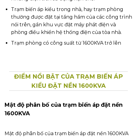
phối điện năng với nhu cầu sử dụng điện năng lớn.
Không phổ biến và dễ thấy như trạm biến áp treo,
trạm biến áp giàn hay trạm biến áp trụ thép đơn
thân.
Trạm biến áp đặt nền chủ yếu được sử dụng trong
các nhà máy lớn, các khu chế xuất hay khu công
nghiệp đối với trạm biến áp đặt nền kiểu ngoài trời.
Hay trong các chung cư cao cấp lớn, các toàn nhà
văn phòng, các Building, tower…đối với trạm biến áp
kiểu kín hay trạm phòng. Các khu vực rất hạn chế
người ra vào các khu vực đặt trạm biến áp.
Việc sử dụng trạm biến áp đặt nền 1600KVA, cũng
giống như các loại trạm biến áp khác. Với cùng mục
đích, là để truyền tải công suất điện từ nơi sản xuất
điện tới nơi tiêu thụ.