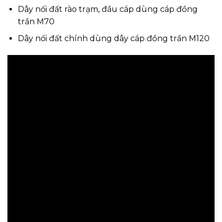
Video thi công khoan giếng tiếp địa
BẢNG VẬT TƯ TRẠM BIẾN ÁP ĐẶT
NỀN 1600KVA
Số
Đơn
Thành
STT
Tên Vật tư
DVT
lượng
giá
tiền