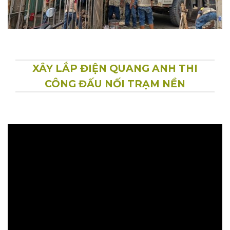
XÂY LẮP ĐIỆN QUANG ANH THI
CÔNG ĐẤU NỐI TRẠM NỀN