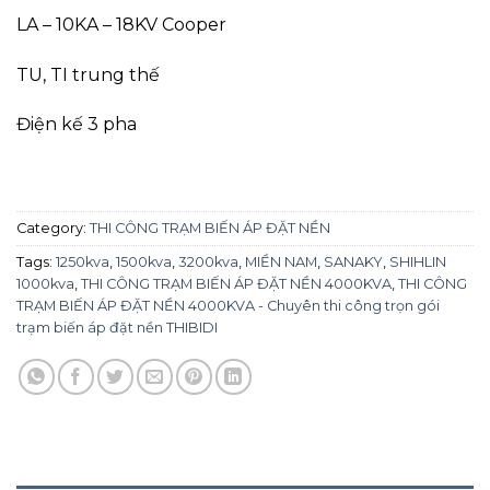
LA – 10KA – 18KV Cooper
TU, TI trung thế
Điện kế 3 pha
Category:
THI CÔNG TRẠM BIẾN ÁP ĐẶT NỀN
Tags:
1250kva
,
1500kva
,
3200kva
,
MIỀN NAM
,
SANAKY
,
SHIHLIN
1000kva
,
THI CÔNG TRẠM BIẾN ÁP ĐẶT NỀN 4000KVA
,
THI CÔNG
TRẠM BIẾN ÁP ĐẶT NỀN 4000KVA - Chuyên thi công trọn gói
trạm biến áp đặt nền THIBIDI