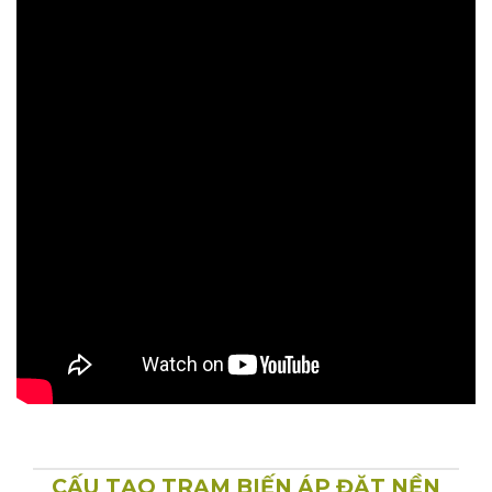
CẤU TẠO TRẠM BIẾN ÁP ĐẶT NỀN