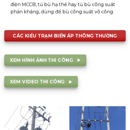
điện MCCB, tủ bù hạ thế hay tủ bù công suất
phản kháng, dùng để bù công suất vô công.
CÁC KIỂU TRẠM BIẾN ÁP THÔNG THƯỜNG
XEM HÌNH ẢNH THI CÔNG
XEM VIDEO THI CÔNG