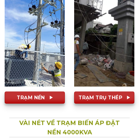
TRẠM NỀN
TRẠM TRỤ THÉP
VÀI NÉT VỀ TRẠM BIẾN ÁP ĐẶT
NỀN 4000KVA