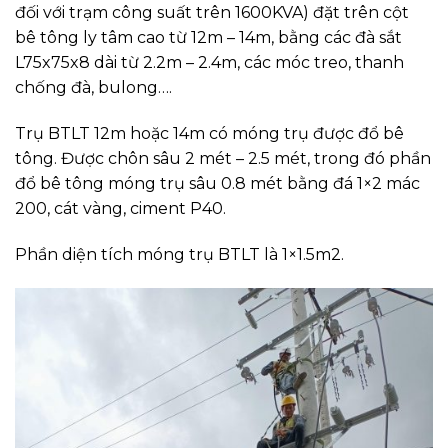
đối với trạm công suất trên 1600KVA) đặt trên cột
bê tông ly tâm cao từ 12m – 14m, bằng các đà sắt
L75x75x8 dài từ 2.2m – 2.4m, các móc treo, thanh
chống đà, bulong….
Trụ BTLT 12m hoặc 14m có móng trụ được đổ bê
tông. Được chôn sâu 2 mét – 2.5 mét, trong đó phần
đổ bê tông móng trụ sâu 0.8 mét bằng đá 1×2 mác
200, cát vàng, ciment P40.
Phần diện tích móng trụ BTLT là 1×1.5m2.