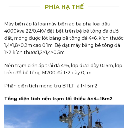
PHÍA HẠ THẾ
Máy biến áp là loại máy biến áp ba pha loại dầu
4000kva 22/0.4KV đặt bệt trên bệ bê tông đá dưới
đất, móng được lót bằng bê tông đá 4×6, kích thước
1,4×1,8×0,2m cao 0,1m. Bệ đặt máy bằng bê tông đá
1×2 kích thước1,2×1,4×0,5m.
Nền trạm biến áp trải đá 4×6, lớp dưới dày 0.15m, lớp
trên đổ bê tông M200 đá 1×2 dày 0,1m
Phần diện tích móng trụ BTLT là 1×1.5m2
Tổng diện tích nền trạm tối thiểu 4×4=16m2