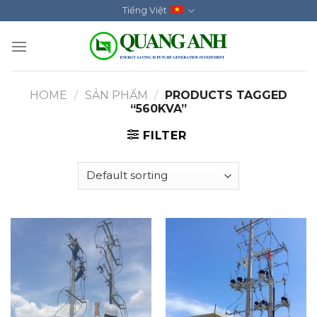
Skip
Tiếng Việt
to
content
HOME
/
SẢN PHẨM
/
PRODUCTS TAGGED
“560KVA”
FILTER