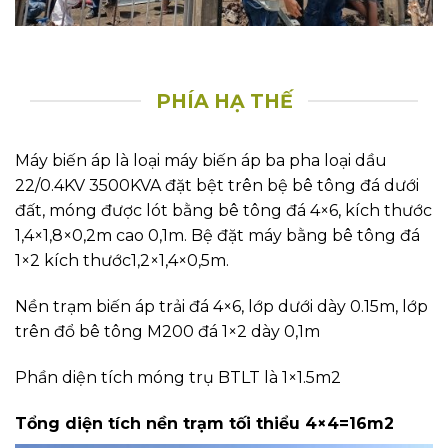
PHÍA HẠ THẾ
Máy biến áp là loại máy biến áp ba pha loại dầu
22/0.4KV 3500KVA đặt bệt trên bệ bê tông đá dưới
đất, móng được lót bằng bê tông đá 4×6, kích thước
1,4×1,8×0,2m cao 0,1m. Bệ đặt máy bằng bê tông đá
1×2 kích thước1,2×1,4×0,5m.
Nền trạm biến áp trải đá 4×6, lớp dưới dày 0.15m, lớp
trên đổ bê tông M200 đá 1×2 dày 0,1m
Phần diện tích móng trụ BTLT là 1×1.5m2
Tổng diện tích nền trạm tối thiểu 4×4=16m2