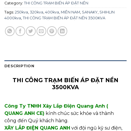
Category:
THI CÔNG TRẠM BIẾN ÁP ĐẶT NỀN
Tags:
250kva
,
320kva
,
400kva
,
MIỀN NAM
,
SANAKY
,
SHIHLIN
4000kva
,
THI CÔNG TRẠM BIẾN ÁP ĐẶT NỀN 3500KVA
DESCRIPTION
THI CÔNG TRẠM BIẾN ÁP ĐẶT NỀN
3500KVA
Công Ty TNHH Xây Lắp Điện Quang Anh (
QUANG ANH CE)
kính chúc sức khỏe và thành
công đến Quý khách hàng.
XÂY LẮP ĐIỆN QUANG ANH
với đội ngũ kỹ sư điện,