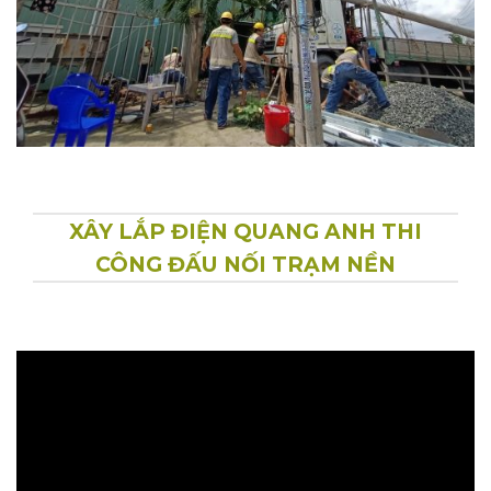
XÂY LẮP ĐIỆN QUANG ANH THI
CÔNG ĐẤU NỐI TRẠM NỀN