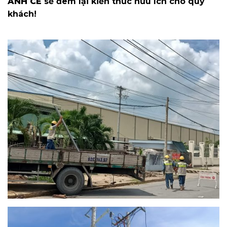
ANH CE
sẽ đem lại kiến thức hữu ích cho quý
khách!