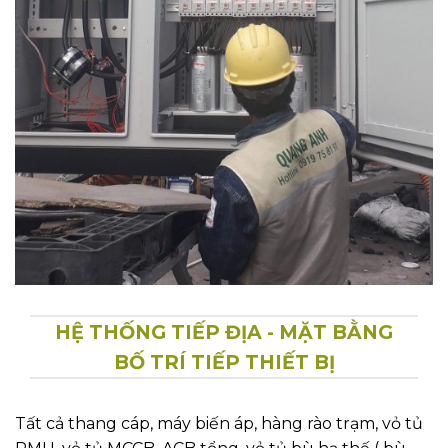
HỆ THỐNG TIẾP ĐỊA - MẶT BẰNG
BỐ TRÍ TIẾP THIẾT BỊ
Tất cả thang cáp, máy biến áp, hàng rào trạm, vỏ tủ