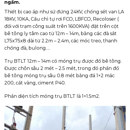
ngầm.
Thiết bị cao áp như sứ đứng 24KV, chống sét van LA
18KV, 10KA, Cầu chì tự rơi FCO, LBFCO, Recoloser (
đối với trạm công suất trên 1600KVA) đặt trên cột
bê tông ly tâm cao từ 12m – 14m, bằng các đà sắt
L75x75x8 dài từ 2.2m – 2.4m, các móc treo, thanh
chống đà, bulong….
Trụ BTLT 12m – 14m có móng trụ được đổ bê tông.
Được chôn sâu 2 mét – 2.5 mét, trong đó phần đổ
bê tông móng trụ sâu 0.8 mét bằng đá 1×2 mác
200, cát vàng, ciment P40.
Phần diện tích móng trụ BTLT là 1×1.5m2.