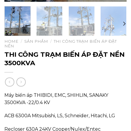
HOME
/
SẢN PHẨM
/
THI CÔNG TRẠM BIẾN ÁP ĐẶT
NỀN
THI CÔNG TRẠM BIẾN ÁP ĐẶT NỀN
3500KVA
Máy biến áp THIBIDI, EMC, SHIHLIN, SANAKY
3500KVA -22/0.4 KV
ACB 6300A Mitsubishi, LS, Schneider, Hitachi, LG
Recloser 630A 24KV Cooper/Nulex/Entec