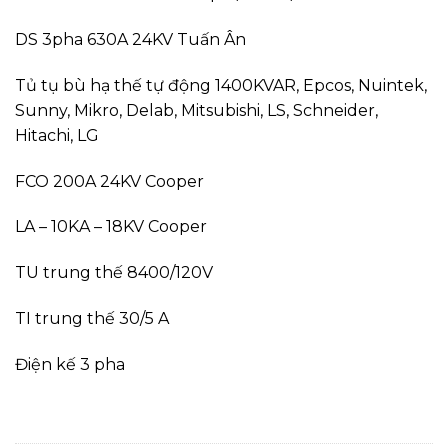
DS 3pha 630A 24KV Tuấn Ân
Tủ tụ bù hạ thế tự động 1400KVAR, Epcos, Nuintek,
Sunny, Mikro, Delab, Mitsubishi, LS, Schneider,
Hitachi, LG
FCO 200A 24KV Cooper
LA – 10KA – 18KV Cooper
TU trung thế 8400/120V
TI trung thế 30/5 A
Điện kế 3 pha