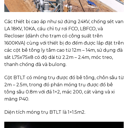
Các thiết bị cao áp như sứ đứng 24KV, chống sét van
LA 18KV, 10KA, cầu chì tự rơi FCO, LBFCO, và
Recloser (dành cho trạm có công suất trên
1600KVA) cùng với thiết bị đo đếm được lắp đặt trên
các cột bê tông ly tâm cao từ 12m – 14m, sử dụng đà
sắt L75x75x8 có độ dài từ 2.2m – 2.4m, móc treo,
thanh chống đà và bulong.
Cột BTLT có móng trụ được đổ bê tông, chôn sâu từ
2m – 2.5m, trong đó phần móng trụ được đổ bê
tông sâu 0.8m với đá 1×2, mác 200, cát vàng và xi
măng P40.
Diện tích móng trụ BTLT là 1×1.5m2.