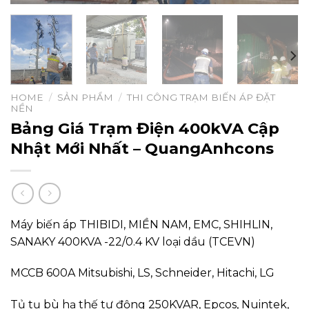
HOME
/
SẢN PHẨM
/
THI CÔNG TRẠM BIẾN ÁP ĐẶT
NỀN
Bảng Giá Trạm Điện 400kVA Cập
Nhật Mới Nhất – QuangAnhcons
Máy biến áp THIBIDI, MIỀN NAM, EMC, SHIHLIN,
SANAKY 400KVA -22/0.4 KV loại dầu (TCEVN)
MCCB 600A Mitsubishi, LS, Schneider, Hitachi, LG
Tủ tụ bù hạ thế tự động 250KVAR, Epcos, Nuintek,