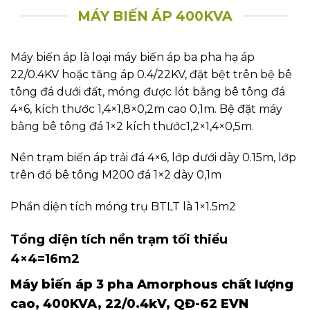
MÁY BIẾN ÁP 400KVA
Máy biến áp là loại máy biến áp ba pha hạ áp
22/0.4KV hoặc tăng áp 0.4/22KV, đặt bệt trên bệ bê
tông đá dưới đất, móng được lót bằng bê tông đá
4×6, kích thước 1,4×1,8×0,2m cao 0,1m. Bệ đặt máy
bằng bê tông đá 1×2 kích thước1,2×1,4×0,5m.
Nền trạm biến áp trải đá 4×6, lớp dưới dày 0.15m, lớp
trên đổ bê tông M200 đá 1×2 dày 0,1m
Phần diện tích móng trụ BTLT là 1×1.5m2
Tổng diện tích nền trạm tối thiểu
4×4=16m2
Máy biến áp 3 pha Amorphous chất lượng
cao, 400KVA, 22/0.4kV, QĐ-62 EVN