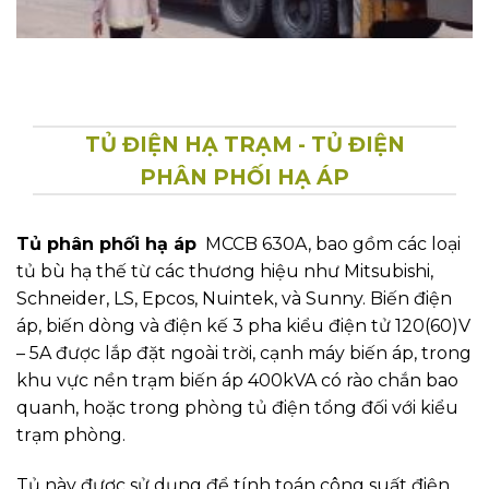
TỦ ĐIỆN HẠ TRẠM - TỦ ĐIỆN
PHÂN PHỐI HẠ ÁP
Tủ phân phối hạ áp
MCCB 630A, bao gồm các loại
tủ bù hạ thế từ các thương hiệu như Mitsubishi,
Schneider, LS, Epcos, Nuintek, và Sunny. Biến điện
áp, biến dòng và điện kế 3 pha kiểu điện tử 120(60)V
– 5A được lắp đặt ngoài trời, cạnh máy biến áp, trong
khu vực nền trạm biến áp 400kVA có rào chắn bao
quanh, hoặc trong phòng tủ điện tổng đối với kiểu
trạm phòng.
Tủ này được sử dụng để tính toán công suất điện