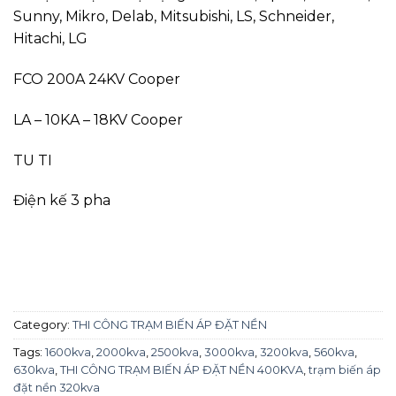
Sunny, Mikro, Delab, Mitsubishi, LS, Schneider,
Hitachi, LG
FCO 200A 24KV Cooper
LA – 10KA – 18KV Cooper
TU TI
Điện kế 3 pha
Category:
THI CÔNG TRẠM BIẾN ÁP ĐẶT NỀN
Tags:
1600kva
,
2000kva
,
2500kva
,
3000kva
,
3200kva
,
560kva
,
630kva
,
THI CÔNG TRẠM BIẾN ÁP ĐẶT NỀN 400KVA
,
trạm biến áp
đặt nền 320kva