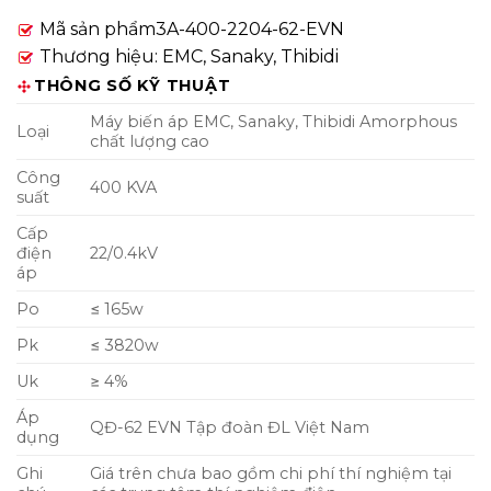
Mã sản phẩm3A-400-2204-62-EVN
Thương hiệu: EMC, Sanaky, Thibidi
THÔNG SỐ KỸ THUẬT
Máy biến áp EMC, Sanaky, Thibidi Amorphous
Loại
chất lượng cao
Công
400 KVA
suất
Cấp
điện
22/0.4kV
áp
Po
≤ 165w
Pk
≤ 3820w
Uk
≥ 4%
Áp
QĐ-62 EVN Tập đoàn ĐL Việt Nam
dụng
Ghi
Giá trên chưa bao gồm chi phí thí nghiệm tại