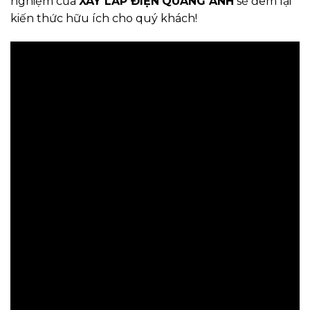
nghiệm của
XÂY LẮP ĐIỆN
QUANG ANH
sẽ đem lại
kiến thức hữu ích cho quý khách!