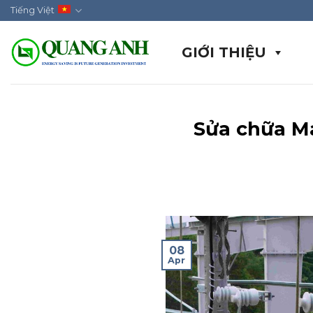
Skip
Tiếng Việt
to
content
GIỚI THIỆU
Sửa chữa Má
08
Apr