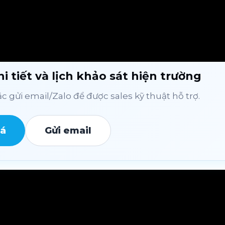
i tiết và lịch khảo sát hiện trường
 gửi email/Zalo để được sales kỹ thuật hỗ trợ.
iá
Gửi email