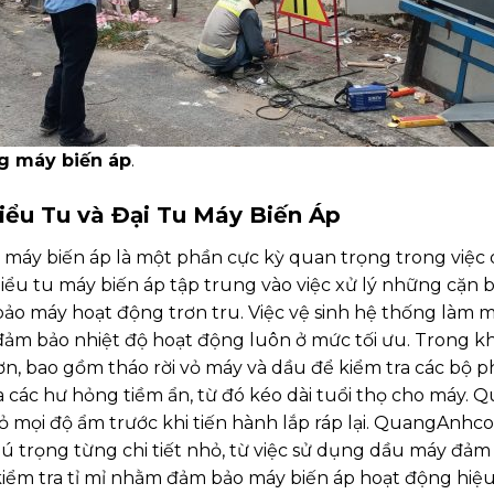
g máy biến áp
.
Tiểu Tu và Đại Tu Máy Biến Áp
u máy biến áp là một phần cực kỳ quan trọng trong việc 
iểu tu máy biến áp tập trung vào việc xử lý những cặn 
o máy hoạt động trơn tru. Việc vệ sinh hệ thống làm m
ảm bảo nhiệt độ hoạt động luôn ở mức tối ưu. Trong khi 
n, bao gồm tháo rời vỏ máy và dầu để kiểm tra các bộ 
 các hư hỏng tiềm ẩn, từ đó kéo dài tuổi thọ cho máy. Q
bỏ mọi độ ẩm trước khi tiến hành lắp ráp lại. QuangAnhco
 trọng từng chi tiết nhỏ, từ việc sử dụng dầu máy đảm
kiểm tra tỉ mỉ nhằm đảm bảo máy biến áp hoạt động hiệu