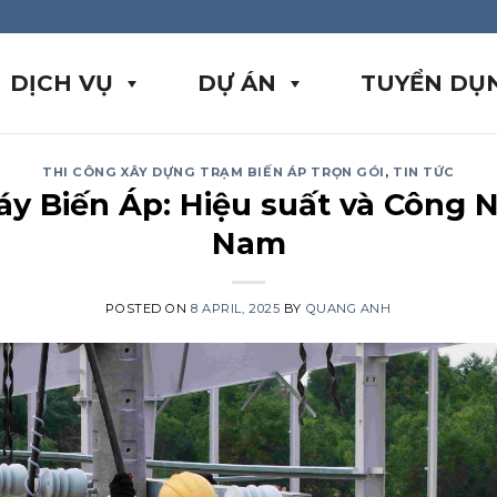
DỊCH VỤ
DỰ ÁN
TUYỂN DỤ
THI CÔNG XÂY DỰNG TRẠM BIẾN ÁP TRỌN GÓI
,
TIN TỨC
y Biến Áp: Hiệu suất và Công N
Nam
POSTED ON
8 APRIL, 2025
BY
QUANG ANH