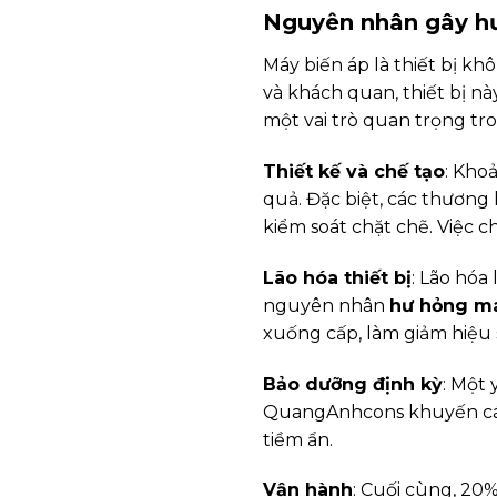
Nguyên nhân gây h
Máy biến áp là thiết bị k
và khách quan, thiết bị n
một vai trò quan trọng tro
Thiết kế và chế tạo
: Kh
quả. Đặc biệt, các thươn
kiểm soát chặt chẽ. Việc 
Lão hóa thiết bị
: Lão hóa
nguyên nhân
hư hỏng má
xuống cấp, làm giảm hiệu 
Bảo dưỡng định kỳ
: Một
QuangAnhcons khuyến cáo 
tiềm ẩn.
Vận hành
: Cuối cùng, 20%