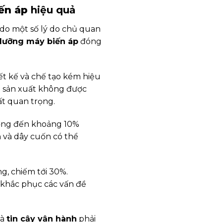
ến áp
hiệu quả
 do một số lý do chủ quan
dưỡng máy biến áp
đóng
ết kế và chế tạo kém hiệu
h sản xuất không được
ất quan trọng.
hưởng đến khoảng 10%
ện và dây cuốn có thể
g, chiếm tới 30%.
 khắc phục các vấn đề
là
tin cậy vận hành
phải