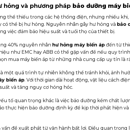
ư hỏng và phương pháp
bảo dưỡng máy bi
hông thể thiếu trong các hệ thống điện, nhưng nhiều khi,
ày có thể bị hư hỏng. Nguyên nhân gây hư hỏng và
bảo 
ng việc đảm bảo hiệu suất và tuổi thọ của thiết bị.
oảng 40% nguyên nhân
hư hỏng máy biến áp
đến từ thi
g hiệu như EMC hay ABB có thể gặp vấn đề nếu quy trìn
chọn mua máy biến áp từ những nhà cung cấp uy tín là r
 là một quá trình tự nhiên không thể tránh khỏi, ảnh 
y biến áp
. Với thời gian dài hoạt động, vật liệu cách đi
suất và tăng nguy cơ hỏng hóc.
 yếu tố quan trọng khác là việc bảo dưỡng kém chất lượn
thực hiện bảo dưỡng định kỳ để kịp thời phát hiện và
 vấn đề xuất phát từ vận hành bất lợi. Điều quan trọng 