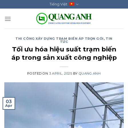
Skip
Tiếng Việt
to
content
THI CÔNG XÂY DỰNG TRẠM BIẾN ÁP TRỌN GÓI
,
TIN
TỨC
Tối ưu hóa hiệu suất trạm biến
áp trong sản xuất công nghiệp
POSTED ON
3 APRIL, 2025
BY
QUANG ANH
03
Apr