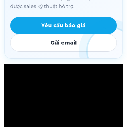
được sales kỹ thuật hỗ trợ.
Yêu cầu báo giá
Gửi email