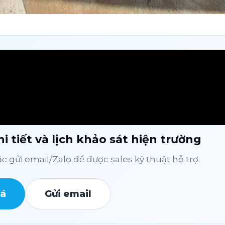
i tiết và lịch khảo sát hiện trường
 gửi email/Zalo để được sales kỹ thuật hỗ trợ.
iá
Gửi email