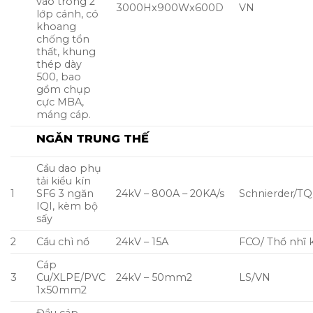
vào trong 2
3000Hx900Wx600D
VN
lớp cánh, có
khoang
chống tổn
thất, khung
thép dày
500, bao
gồm chụp
cực MBA,
máng cáp.
NGĂN TRUNG THẾ
Cầu dao phụ
tải kiểu kín
1
SF6 3 ngăn
24kV – 800A – 20KA/s
Schnierder/TQ
IQI, kèm bộ
sấy
2
Cầu chì nổ
24kV – 15A
FCO/ Thổ nhĩ 
Cáp
3
Cu/XLPE/PVC
24kV – 50mm2
LS/VN
1x50mm2