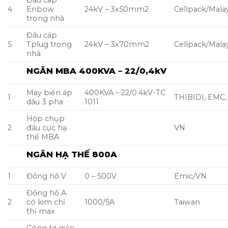
Đầu cáp
4
Enbow
24kV – 3x50mm2
Cellpack/Malay
trong nhà
Đầu cáp
5
Tplug trong
24kV – 3x70mm2
Cellpack/Malay
nhà
NGĂN MBA 400KVA – 22/0,4kV
Máy biến áp
400KVA – 22/0.4kV-TC
1
THIBIDI, EMC
dầu 3 pha
1011
Hộp chụp
2
đầu cực hạ
VN
thế MBA
NGĂN HẠ THẾ 800A
1
Đồng hồ V
0 – 500V
Emic/VN
Đồng hồ A
2
có kim chỉ
1000/5A
Taiwan
thị max