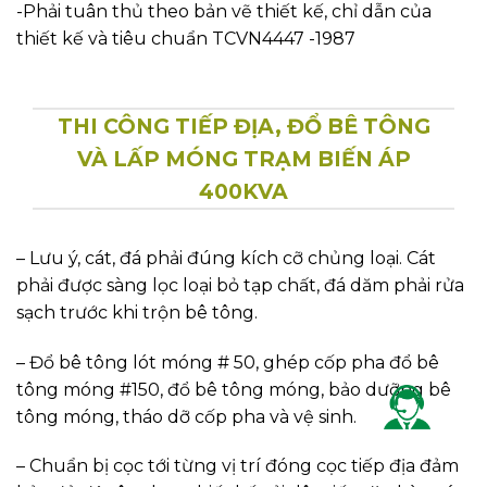
-Phải tuân thủ theo bản vẽ thiết kế, chỉ dẫn của
thiết kế và tiêu chuẩn TCVN4447 -1987
THI CÔNG TIẾP ĐỊA, ĐỔ BÊ TÔNG
VÀ LẤP MÓNG TRẠM BIẾN ÁP
400KVA
– Lưu ý, cát, đá phải đúng kích cỡ chủng loại. Cát
phải được sàng lọc loại bỏ tạp chất, đá dăm phải rửa
sạch trước khi trộn bê tông.
– Đổ bê tông lót móng # 50, ghép cốp pha đổ bê
tông móng #150, đổ bê tông móng, bảo dưỡng bê
tông móng, tháo dỡ cốp pha và vệ sinh.
– Chuẩn bị cọc tới từng vị trí đóng cọc tiếp địa đảm