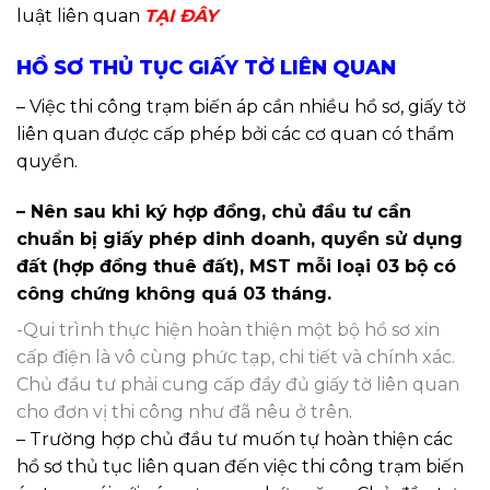
luật liên quan
TẠI ĐÂY
HỒ SƠ THỦ TỤC GIẤY TỜ LIÊN QUAN
– Việc thi công trạm biến áp cần nhiều hồ sơ, giấy tờ
liên quan được cấp phép bởi các cơ quan có thẩm
quyền.
– Nên sau khi ký hợp đồng, chủ đầu tư cần
chuẩn bị giấy phép dinh doanh, quyền sử dụng
đất (hợp đồng thuê đất), MST mỗi loại 03 bộ có
công chứng không quá 03 tháng.
-Qui trình thực hiện hoàn thiện một bộ hồ sơ xin
cấp điện là vô cùng phức tạp, chi tiết và chính xác.
Chủ đầu tư phải cung cấp đầy đủ giấy tờ liên quan
cho đơn vị thi công như đã nêu ở trên
.
– Trường hợp chủ đầu tư muốn tự hoàn thiện các
hồ sơ thủ tục liên quan đến việc thi công trạm biến