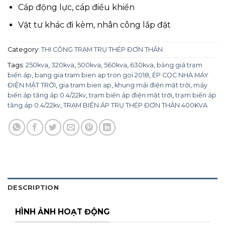
Cáp động lực, cáp điều khiển
Vật tư khác đi kèm, nhân công lắp đặt
Category:
THI CÔNG TRẠM TRỤ THÉP ĐƠN THÂN
Tags:
250kva
,
320kva
,
500kva
,
560kva
,
630kva
,
bảng giá trạm
biến áp
,
bang gia tram bien ap tron goi 2018
,
ÉP CỌC NHÀ MÁY
ĐIỆN MẶT TRỜI
,
gia tram bien ap
,
khung mái điện mặt trời
,
máy
biến áp tăng áp 0.4/22kv
,
trạm biến áp điện mặt trời
,
trạm biến áp
tăng áp 0.4/22kv
,
TRẠM BIẾN ÁP TRỤ THÉP ĐƠN THÂN 400KVA
DESCRIPTION
HÌNH ẢNH HOẠT ĐỘNG