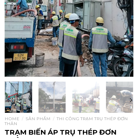
HOME
/
SẢN PHẨM
/
THI CÔNG TRẠM TRỤ THÉP ĐƠN
THÂN
TRẠM BIẾN ÁP TRỤ THÉP ĐƠN