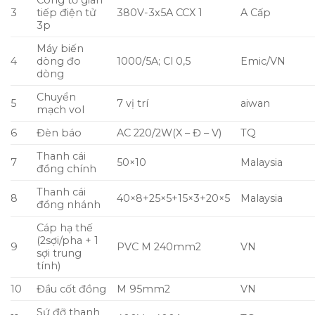
Công tơ gián
3
tiếp điện tử
380V-3x5A CCX 1
A Cấp
3p
Máy biến
4
dòng đo
1000/5A; Cl 0,5
Emic/VN
dòng
Chuyển
5
7 vị trí
aiwan
mạch vol
6
Đèn báo
AC 220/2W(X – Đ – V)
TQ
Thanh cái
7
50×10
Malaysia
đồng chính
Thanh cái
8
40×8+25×5+15×3+20×5
Malaysia
đồng nhánh
Cáp hạ thế
(2sợi/pha + 1
9
PVC M 240mm2
VN
sợi trung
tính)
10
Đầu cốt đồng
M 95mm2
VN
Sứ đỡ thanh