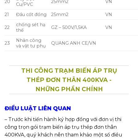
20
25mm2
VN
Cu/PVC
21
Đầu cốt đồng
25mm2
VN
chống sét hạ
22
GZ – 500V/1,5KA
VN
thế
Nhân công
23
QUANG ANH CE/VN
và vật tư phụ
THI CÔNG TRẠM BIẾN ÁP TRỤ
THÉP ĐƠN THÂN 400KVA -
NHỮNG PHẦN CHÍNH
ĐIỀU LUẬT LIÊN QUAN
– Trước khi tiến hành ký hợp đồng với đơn vị thi
công trọn gói trạm biến áp trụ thép đơn thân
400KVA, quý khách nên tham khảo một số điều