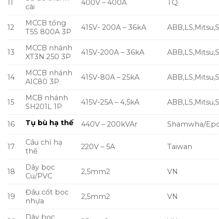
11
400V – 400A
TQ
cái
MCCB tổng
12
415V- 200A – 36kA
ABB,LS,Mitsu,
T5S 800A 3P
MCCB nhánh
13
415V-200A – 36kA
ABB,LS,Mitsu,
XT3N 250 3P
MCCB nhánh
14
415V-80A – 25kA
ABB,LS,Mitsu,
AIC80 3P
MCB nhánh
15
415V-25A – 4,5kA
ABB,LS,Mitsu,
SH201L 1P
Tụ bù hạ thế
16
440V – 200kVAr
Shamwha/Epc
Cầu chì hạ
17
220V – 5A
Taiwan
thế
Dây bọc
18
2,5mm2
VN
Cu/PVC
Đầu cốt bọc
19
2,5mm2
VN
nhựa
Dây bọc