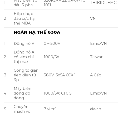
Máy biến áp
320KVA – 22/0.4kV-TC
1
THIBIDI, EMC
dầu 3 pha
1011
Hộp chụp
2
đầu cực hạ
VN
thế MBA
NGĂN HẠ THẾ 630A
1
Đồng hồ V
0 – 500V
Emic/VN
Đồng hồ A
2
có kim chỉ
1000/5A
Taiwan
thị max
Công tơ gián
3
tiếp điện tử
380V-3x5A CCX 1
A Cấp
3p
Máy biến
4
dòng đo
1000/5A; Cl 0,5
Emic/VN
dòng
Chuyển
5
7 vị trí
aiwan
mạch vol