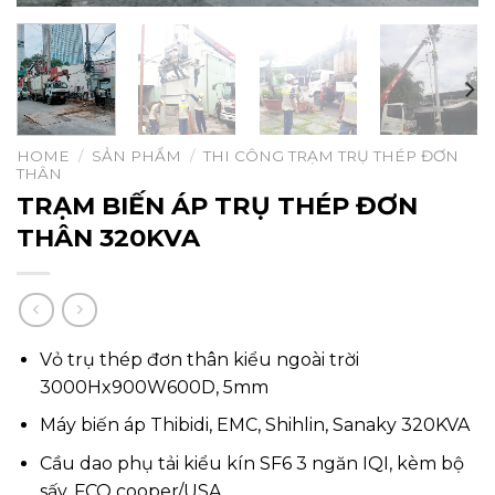
HOME
/
SẢN PHẨM
/
THI CÔNG TRẠM TRỤ THÉP ĐƠN
THÂN
TRẠM BIẾN ÁP TRỤ THÉP ĐƠN
THÂN 320KVA
Vỏ trụ thép đơn thân kiểu ngoài trời
3000Hx900W600D, 5mm
Máy biến áp Thibidi, EMC, Shihlin, Sanaky 320KVA
Cầu dao phụ tải kiểu kín SF6 3 ngăn IQI, kèm bộ
sấy, FCO cooper/USA