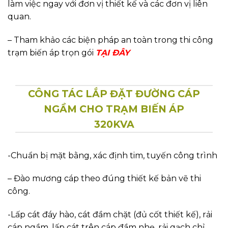
làm việc ngay với đơn vị thiết kế và các đơn vị liên
quan.
– Tham khảo các biện pháp an toàn trong thi công
trạm biến áp trọn gói
TẠI ĐÂY
CÔNG TÁC LẮP ĐẶT ĐƯỜNG CÁP
NGẦM CHO TRẠM BIẾN ÁP
320KVA
-Chuẩn bị mặt bằng, xác định tim, tuyến công trình
– Đào mương cáp theo đúng thiết kế bản vẽ thi
công.
-Lấp cát đáy hào, cát đầm chặt (đủ cốt thiết kế), rải
cáp ngầm, lấp cát trên cáp đầm nhẹ, rải gạch chỉ