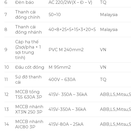
6
Đèn báo
AC 220/2W(X – Đ – V)
TQ
Thanh cái
7
50×10
Malaysia
đồng chính
Thanh cái
8
40×8+25×5+15×3+20×5
Malaysia
đồng nhánh
Cáp hạ thế
(2sợi/pha + 1
9
PVC M 240mm2
VN
sợi trung
tính)
10
Đầu cốt đồng
M 95mm2
VN
Sứ đỡ thanh
11
400V – 630A
TQ
cái
MCCB tổng
12
415V- 350A – 36kA
ABB,LS,Mitsu,
T5S 630A 3P
MCCB nhánh
13
415V-350A – 36kA
ABB,LS,Mitsu,
XT3N 250 3P
MCCB nhánh
14
415V-80A – 25kA
ABB,LS,Mitsu,
AIC80 3P