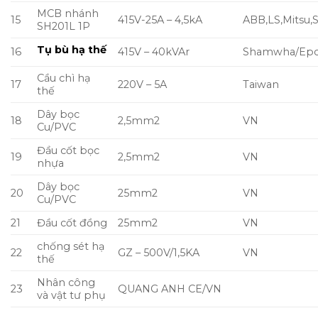
MCB nhánh
15
415V-25A – 4,5kA
ABB,LS,Mitsu,
SH201L 1P
Tụ bù hạ thế
16
415V – 40kVAr
Shamwha/Epc
Cầu chì hạ
17
220V – 5A
Taiwan
thế
Dây bọc
18
2,5mm2
VN
Cu/PVC
Đầu cốt bọc
19
2,5mm2
VN
nhựa
Dây bọc
20
25mm2
VN
Cu/PVC
21
Đầu cốt đồng
25mm2
VN
chống sét hạ
22
GZ – 500V/1,5KA
VN
thế
Nhân công
23
QUANG ANH CE/VN
và vật tư phụ