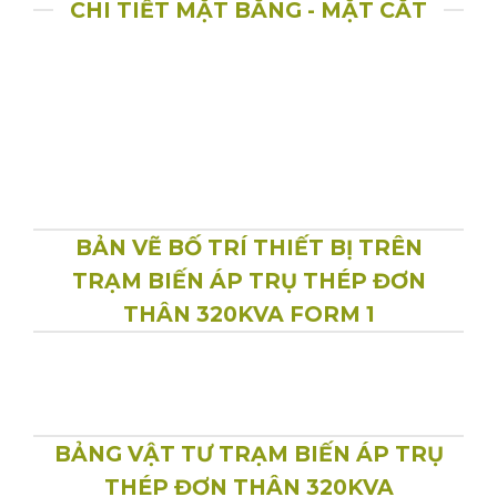
CHI TIẾT MẶT BẰNG - MẶT CẮT
BẢN VẼ BỐ TRÍ THIẾT BỊ TRÊN
TRẠM BIẾN ÁP TRỤ THÉP ĐƠN
THÂN 320KVA FORM 1
BẢNG VẬT TƯ TRẠM BIẾN ÁP TRỤ
THÉP ĐƠN THÂN 320KVA