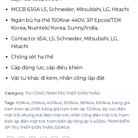
MCCB 630A LS, Schneider, Mitsubishi, LG, Hitachi
Ngăn bù hạ thế 150Kvar 440V, 3P Epcos/TDK
Korea, Nuintek/ Korea, Sunny/India,
Contactor 65A, LS, Schneider, Mitsubishi, LG,
Hitachi
Chống sét hạ thế
Cáp động lực, cáp điều khiển
Vật tư khác đi kèm, nhân công lắp đặt
Category:
THI CÔNG TRẠM TRỤ THÉP ĐƠN THÂN
Tags:
100kva
,
250kva
,
400kva
,
500kva
,
560kva
,
630kva
,
bang gia
tram bien ap 2018
,
bảng giá trạm biến áp 320kva
,
ép cọc điện
mặt trời
,
khung mái điện mặt trời
,
nhân công điện mặt trời
,
trạm
biến áp điện mặt trời
,
trạm biến áp tăng áp 0.4/22kv
,
TRẠM BIẾN
ÁP TRỤ THÉP ĐƠN THÂN 320KVA