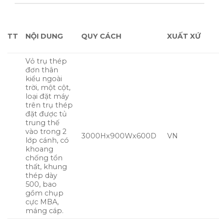
TT
NỘI DUNG
QUY CÁCH
XUẤT XỨ
Vỏ trụ thép
đơn thân
kiểu ngoài
trời, một cột,
loại đặt máy
trên trụ thép
đặt được tủ
trung thế
vào trong 2
3000Hx900Wx600D
VN
lớp cánh, có
khoang
chống tổn
thất, khung
thép dày
500, bao
gồm chụp
cực MBA,
máng cáp.