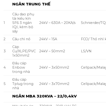
NGĂN TRUNG THẾ
Cầu dao phụ
tải kiểu kín
1
SF6 3 ngăn
24kV – 630A – 20KA/s
Schnierder/TQ
IQI, kèm bộ
sấy
2
Cầu chì nổ
24kV – 15A
FCO/ Thổ nhĩ 
Cáp
3
Cu/XLPE/PVC
24kV – 50mm2
LS/VN
1x50mm2
Đầu cáp
4
Enbow
24kV – 3x50mm2
Cellpack/Malay
trong nhà
Đầu cáp
5
Tplug trong
24kV – 3x70mm2
Cellpack/Malay
nhà
NGĂN MBA 320KVA – 22/0,4kV