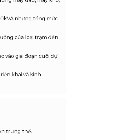
dùng máy dầu, máy khô,
000kVA nhưng tổng mức
ưởng của loại trạm đến
c vào giai đoạn cuối dự
riển khai và kinh
ện trung thế.