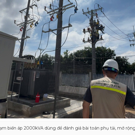
rạm biến áp 2000kVA dùng để đánh giá bài toán phụ tải, mở rộn