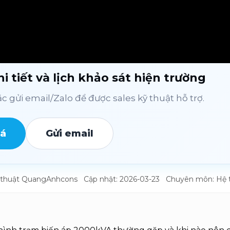
i tiết và lịch khảo sát hiện trường
 gửi email/Zalo để được sales kỹ thuật hỗ trợ.
iá
Gửi email
kỹ thuật QuangAnhcons
Cập nhật: 2026-03-23
Chuyên môn: Hệ th