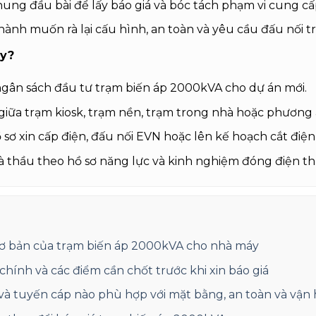
ung đầu bài để lấy báo giá và bóc tách phạm vi cung cấ
hành muốn rà lại cấu hình, an toàn và yêu cầu đấu nối tr
ày?
ngân sách đầu tư trạm biến áp 2000kVA cho dự án mới.
giữa trạm kiosk, trạm nền, trạm trong nhà hoặc phương 
 sơ xin cấp điện, đấu nối EVN hoặc lên kế hoạch cắt điện,
à thầu theo hồ sơ năng lực và kinh nghiệm đóng điện th
cơ bản của trạm biến áp 2000kVA cho nhà máy
 chính và các điểm cần chốt trước khi xin báo giá
và tuyến cáp nào phù hợp với mặt bằng, an toàn và vận