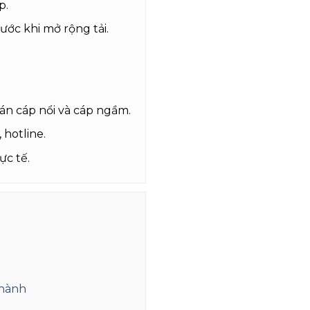
p.
ước khi mở rộng tải.
án cáp nổi và cáp ngầm.
 hotline.
ực tế.
 hành