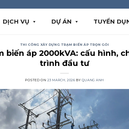
DỊCH VỤ
DỰ ÁN
TUYỂN DỤ
THI CÔNG XÂY DỰNG TRẠM BIẾN ÁP TRỌN GÓI
m biến áp 2000kVA: cấu hình, ch
trình đầu tư
POSTED ON
23 MARCH, 2026
BY
QUANG ANH