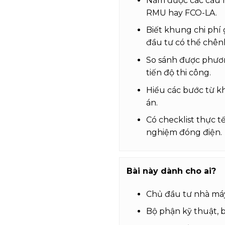
Nắm được các cấu 
RMU hay FCO-LA.
Biết khung chi ph
đầu tư có thể chên
So sánh được phươn
tiến độ thi công.
Hiểu các bước từ kh
án.
Có checklist thực t
nghiệm đóng điện.
Bài này dành cho ai?
Chủ đầu tư nhà máy
Bộ phận kỹ thuật, b