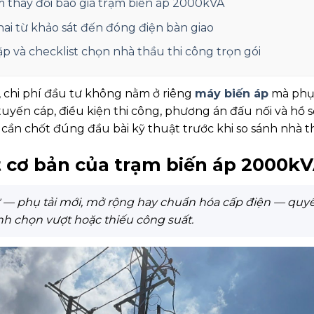
m thay đổi báo giá trạm biến áp 2000kVA
khai từ khảo sát đến đóng điện bàn giao
ặp và checklist chọn nhà thầu thi công trọn gói
 chi phí đầu tư không nằm ở riêng
máy biến áp
mà phụ 
 tuyến cáp, điều kiện thi công, phương án đấu nối và hồ 
ư cần chốt đúng đầu bài kỹ thuật trước khi so sánh nhà t
 cơ bản của trạm biến áp 2000k
ư — phụ tải mới, mở rộng hay chuẩn hóa cấp điện — quy
h chọn vượt hoặc thiếu công suất.