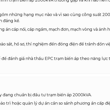
hình trạm biến áp 2000kVA thường gặp và khi nào nên 
í gồm những hạng mục nào và vì sao cùng công suất 2
h đáng kể.
g án cáp nổi, cáp ngầm, mạch đơn, mạch vòng và ảnh h
ảo sát, hồ sơ, thí nghiệm đến đóng điện để tránh dồn việ
ế để đánh giá nhà thầu EPC trạm biến áp theo năng lực t
 đang chuẩn bị đầu tư trạm biến áp 2000kVA.
ảo trì hoặc quản lý dự án cần so sánh phương án cấp đi