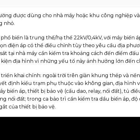
ờng được dùng cho nhà máy hoặc khu công nghiệp và kh
g nhỏ.
 phổ biến là trung thế/hạ thế 22kV/0,4kV, với máy biến
chọn điện áp có thể điều chỉnh tùy theo yêu cầu địa ph
 sát tại nhà máy cần kiểm tra khoảng cách đến điểm đấu
kiện địa hình vì những yếu tố này ảnh hưởng lớn đến chi
triển khai chính: ngoài trời trên giàn khung thép và nề
yết định kiểu trạm phụ thuộc vào không gian, địa hình v
iến áp, thiết bị bảo vệ (cầu dao, relay, nối đất), tủ đ
g nối đất; trong ca bảo trì cần kiểm tra dầu biến áp, độ 
gắt của thiết bị bảo vệ.