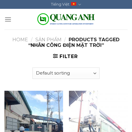
Skip
Tiếng Việt
to
content
HOME
/
SẢN PHẨM
/
PRODUCTS TAGGED
“NHÂN CÔNG ĐIỆN MẶT TRỜI”
FILTER