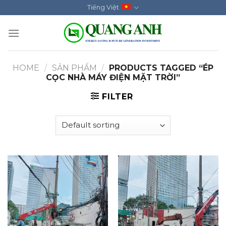
Skip
Tiếng Việt
to
content
HOME
/
SẢN PHẨM
/
PRODUCTS TAGGED “ÉP
CỌC NHÀ MÁY ĐIỆN MẶT TRỜI”
FILTER