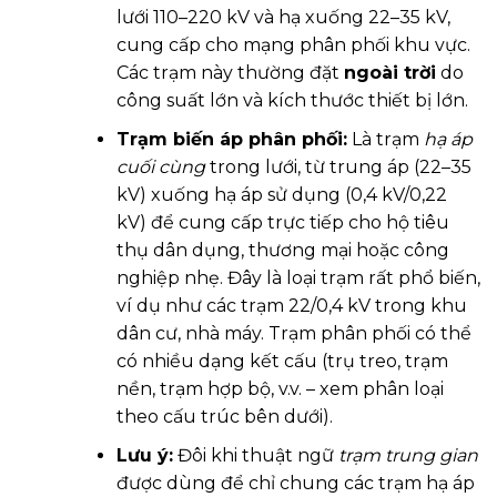
lưới 110–220 kV và hạ xuống 22–35 kV,
cung cấp cho mạng phân phối khu vực.
Các trạm này thường đặt
ngoài trời
do
công suất lớn và kích thước thiết bị lớn.
Trạm biến áp phân phối:
Là trạm
hạ áp
cuối cùng
trong lưới, từ trung áp (22–35
kV) xuống hạ áp sử dụng (0,4 kV/0,22
kV) để cung cấp trực tiếp cho hộ tiêu
thụ dân dụng, thương mại hoặc công
nghiệp nhẹ. Đây là loại trạm rất phổ biến,
ví dụ như các trạm 22/0,4 kV trong khu
dân cư, nhà máy. Trạm phân phối có thể
có nhiều dạng kết cấu (trụ treo, trạm
nền, trạm hợp bộ, v.v. – xem phân loại
theo cấu trúc bên dưới).
Lưu ý:
Đôi khi thuật ngữ
trạm trung gian
được dùng để chỉ chung các trạm hạ áp