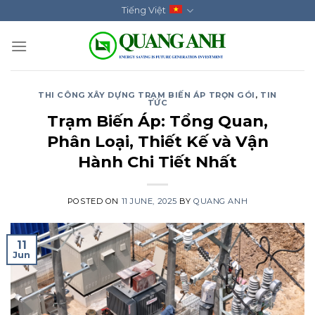
Skip
Tiếng Việt
to
content
THI CÔNG XÂY DỰNG TRẠM BIẾN ÁP TRỌN GÓI
,
TIN
TỨC
Trạm Biến Áp: Tổng Quan,
Phân Loại, Thiết Kế và Vận
Hành Chi Tiết Nhất
POSTED ON
11 JUNE, 2025
BY
QUANG ANH
11
Jun