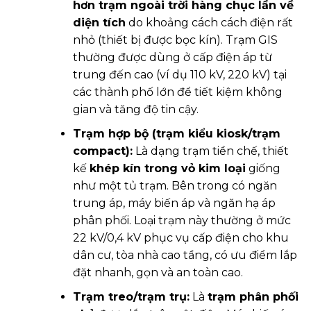
hơn trạm ngoài trời hàng chục lần về
diện tích
do khoảng cách cách điện rất
nhỏ (thiết bị được bọc kín). Trạm GIS
thường được dùng ở cấp điện áp từ
trung đến cao (ví dụ 110 kV, 220 kV) tại
các thành phố lớn để tiết kiệm không
gian và tăng độ tin cậy.
Trạm hợp bộ (trạm kiểu kiosk/trạm
compact):
Là dạng trạm tiền chế, thiết
kế
khép kín trong vỏ kim loại
giống
như một tủ trạm. Bên trong có ngăn
trung áp, máy biến áp và ngăn hạ áp
phân phối. Loại trạm này thường ở mức
22 kV/0,4 kV phục vụ cấp điện cho khu
dân cư, tòa nhà cao tầng, có ưu điểm lắp
đặt nhanh, gọn và an toàn cao.
Trạm treo/trạm trụ:
Là
trạm phân phối