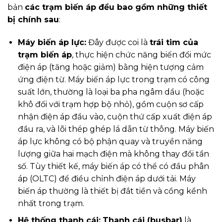
bản
các trạm biến áp đều bao gồm những thiết
bị chính sau
:
Máy biến áp lực:
Đây được coi là
trái tim của
trạm biến áp
, thực hiện chức năng biến đổi mức
điện áp (tăng hoặc giảm) bằng hiện tượng cảm
ứng điện từ. Máy biến áp lực trong trạm có công
suất lớn, thường là loại ba pha ngâm dầu (hoặc
khô đối với trạm hợp bộ nhỏ), gồm cuộn sơ cấp
nhận điện áp đầu vào, cuộn thứ cấp xuất điện áp
đầu ra, và lõi thép ghép lá dẫn từ thông. Máy biến
áp lực không có bộ phận quay và truyền năng
lượng giữa hai mạch điện mà không thay đổi tần
số. Tùy thiết kế, máy biến áp có thể có đầu phân
áp (OLTC) để điều chỉnh điện áp dưới tải. Máy
biến áp thường là thiết bị đắt tiền và cồng kềnh
nhất trong trạm.
Hệ thống thanh cái:
Thanh cái (busbar)
là