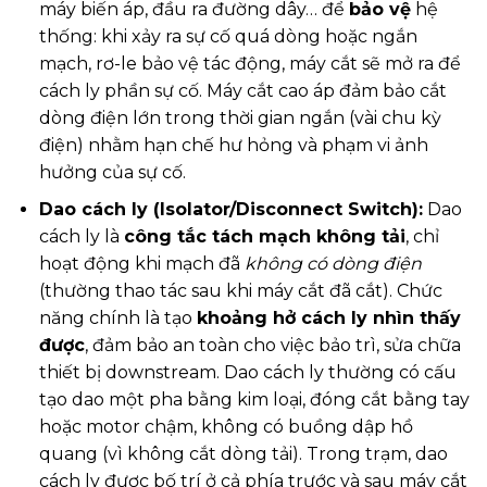
máy biến áp, đầu ra đường dây… để
bảo vệ
hệ
thống: khi xảy ra sự cố quá dòng hoặc ngắn
mạch, rơ-le bảo vệ tác động, máy cắt sẽ mở ra để
cách ly phần sự cố. Máy cắt cao áp đảm bảo cắt
dòng điện lớn trong thời gian ngắn (vài chu kỳ
điện) nhằm hạn chế hư hỏng và phạm vi ảnh
hưởng của sự cố.
Dao cách ly (Isolator/Disconnect Switch):
Dao
cách ly là
công tắc tách mạch không tải
, chỉ
hoạt động khi mạch đã
không có dòng điện
(thường thao tác sau khi máy cắt đã cắt). Chức
năng chính là tạo
khoảng hở cách ly nhìn thấy
được
, đảm bảo an toàn cho việc bảo trì, sửa chữa
thiết bị downstream. Dao cách ly thường có cấu
tạo dao một pha bằng kim loại, đóng cắt bằng tay
hoặc motor chậm, không có buồng dập hồ
quang (vì không cắt dòng tải). Trong trạm, dao
cách ly được bố trí ở cả phía trước và sau máy cắt