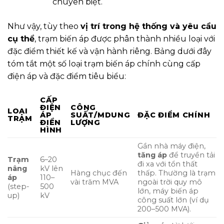
chuyên biệt.
Như vậy, tùy theo
vị trí trong hệ thống và yêu cầu
cụ thể
, trạm biến áp được phân thành nhiều loại với
đặc điểm thiết kế và vận hành riêng. Bảng dưới đây
tóm tắt một số loại trạm biến áp chính cùng cấp
điện áp và đặc điểm tiêu biểu:
CẤP
ĐIỆN
CÔNG
LOẠI
ÁP
SUẤT/MDUNG
ĐẶC ĐIỂM CHÍNH
TRẠM
ĐIỂN
LƯỢNG
HÌNH
Gần nhà máy điện,
tăng áp
để truyền tải
Trạm
6–20
đi xa với tổn thất
nâng
kV lên
Hàng chục đến
thấp. Thường là trạm
áp
110–
vài trăm MVA
ngoài trời quy mô
(step-
500
lớn, máy biến áp
up)
kV
công suất lớn (ví dụ
200–500 MVA).