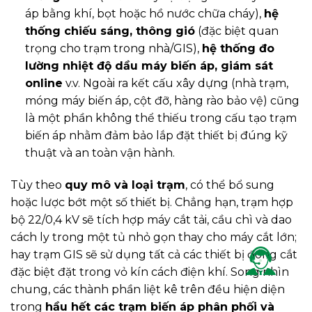
áp bằng khí, bọt hoặc hồ nước chữa cháy),
hệ
thống chiếu sáng, thông gió
(đặc biệt quan
trọng cho trạm trong nhà/GIS),
hệ thống đo
lường nhiệt độ dầu máy biến áp, giám sát
online
v.v. Ngoài ra kết cấu xây dựng (nhà trạm,
móng máy biến áp, cột đỡ, hàng rào bảo vệ) cũng
là một phần không thể thiếu trong cấu tạo trạm
biến áp nhằm đảm bảo lắp đặt thiết bị đúng kỹ
thuật và an toàn vận hành.
Tùy theo
quy mô và loại trạm
, có thể bổ sung
hoặc lược bớt một số thiết bị. Chẳng hạn, trạm hợp
bộ 22/0,4 kV sẽ tích hợp máy cắt tải, cầu chì và dao
cách ly trong một tủ nhỏ gọn thay cho máy cắt lớn;
hay trạm GIS sẽ sử dụng tất cả các thiết bị đóng cắt
đặc biệt đặt trong vỏ kín cách điện khí. Song nhìn
chung, các thành phần liệt kê trên đều hiện diện
trong
hầu hết các trạm biến áp phân phối và