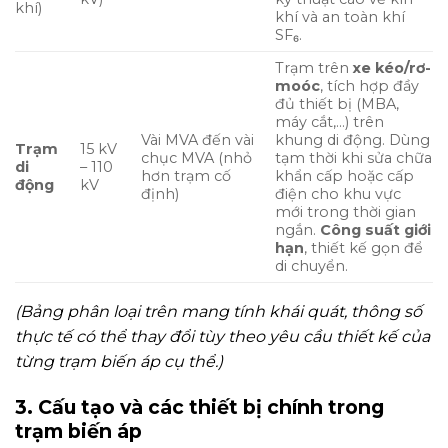
khí)
khí và an toàn khí
SF₆.
Trạm trên
xe kéo/rơ-
moóc
, tích hợp đầy
đủ thiết bị (MBA,
máy cắt,…) trên
Vài MVA đến vài
khung di động. Dùng
Trạm
15 kV
chục MVA (nhỏ
tạm thời khi sửa chữa
di
– 110
hơn trạm cố
khẩn cấp hoặc cấp
động
kV
định)
điện cho khu vực
mới trong thời gian
ngắn.
Công suất giới
hạn
, thiết kế gọn để
di chuyển.
(Bảng phân loại trên mang tính khái quát, thông số
thực tế có thể thay đổi tùy theo yêu cầu thiết kế của
từng trạm biến áp cụ thể.)
3. Cấu tạo và các thiết bị chính trong
trạm biến áp