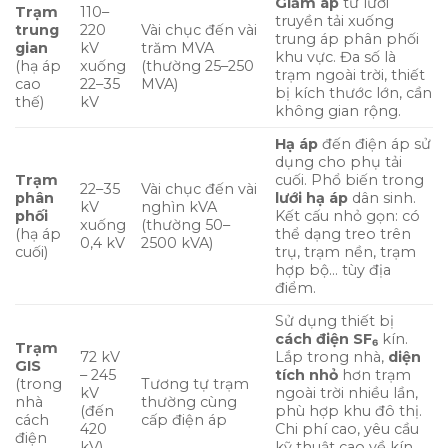
Giảm áp
từ lưới
Trạm
110–
truyền tải xuống
trung
220
Vài chục đến vài
trung áp phân phối
gian
kV
trăm MVA
khu vực. Đa số là
(hạ áp
xuống
(thường 25–250
trạm ngoài trời, thiết
cao
22–35
MVA)
bị kích thước lớn, cần
thế)
kV
không gian rộng.
Hạ áp
đến điện áp sử
dụng cho phụ tải
Trạm
cuối. Phổ biến trong
22–35
Vài chục đến vài
phân
lưới hạ áp
dân sinh.
kV
nghìn kVA
phối
Kết cấu nhỏ gọn: có
xuống
(thường 50–
(hạ áp
thể dạng treo trên
0,4 kV
2500 kVA)
cuối)
trụ, trạm nền, trạm
hợp bộ… tùy địa
điểm.
Sử dụng thiết bị
cách điện SF₆
kín.
Trạm
72 kV
Lắp trong nhà,
diện
GIS
– 245
tích nhỏ
hơn trạm
(trong
Tương tự trạm
kV
ngoài trời nhiều lần,
nhà
thường cùng
(đến
phù hợp khu đô thị.
cách
cấp điện áp
420
Chi phí cao, yêu cầu
điện
kV)
kỹ thuật cao về kín