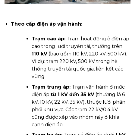
Theo cấp điện áp vận hành:
Trạm cao áp:
Trạm hoạt động ở điện áp
cao trong lưới truyền tải, thường trên
110 kV
(bao gồm 110 kV, 220 kV, 500 kV).
Ví dụ: trạm 220 kV, 500 kV trong hệ
thống truyền tải quốc gia, liên kết các
vùng.
Trạm trung áp:
Trạm vận hành ở mức
điện áp
từ 1 kV đến 35 kV
(thường là 6
kV, 10 kV, 22 kV, 35 kV), thuộc lưới phân
phối khu vực. Các trạm 22 kV/0,4 kV
cũng được xếp vào nhóm này ở khía
cạnh điện áp.
Trạm hạ áp:
Trạm có điện áp dưới
1 kV