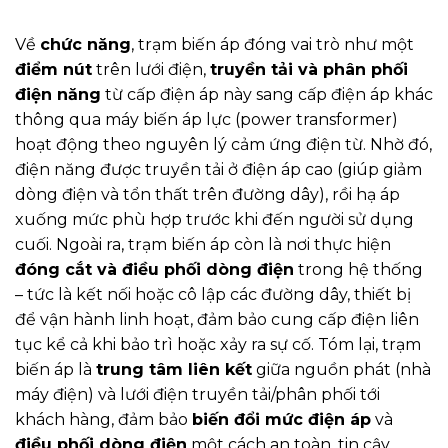
Về
chức năng
, trạm biến áp đóng vai trò như một
điểm nút
trên lưới điện,
truyền tải và phân phối
điện năng
từ cấp điện áp này sang cấp điện áp khác
thông qua máy biến áp lực (power transformer)
hoạt động theo nguyên lý cảm ứng điện từ. Nhờ đó,
điện năng được truyền tải ở điện áp cao (giúp giảm
dòng điện và tổn thất trên đường dây), rồi hạ áp
xuống mức phù hợp trước khi đến người sử dụng
cuối. Ngoài ra, trạm biến áp còn là nơi thực hiện
đóng cắt và điều phối dòng điện
trong hệ thống
– tức là kết nối hoặc cô lập các đường dây, thiết bị
để vận hành linh hoạt, đảm bảo cung cấp điện liên
tục kể cả khi bảo trì hoặc xảy ra sự cố. Tóm lại, trạm
biến áp là
trung tâm liên kết
giữa nguồn phát (nhà
máy điện) và lưới điện truyền tải/phân phối tới
khách hàng, đảm bảo
biến đổi mức điện áp
và
điều phối dòng điện
một cách an toàn, tin cậy.