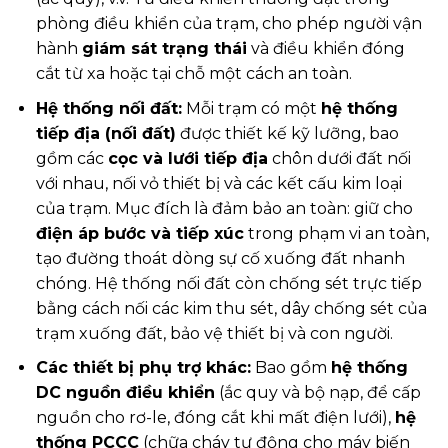
phòng điều khiển của trạm, cho phép người vận
hành
giám sát trạng thái
và điều khiển đóng
cắt từ xa hoặc tại chỗ một cách an toàn.
Hệ thống nối đất:
Mỗi trạm có một
hệ thống
tiếp địa (nối đất)
được thiết kế kỹ lưỡng, bao
gồm các
cọc và lưới tiếp địa
chôn dưới đất nối
với nhau, nối vỏ thiết bị và các kết cấu kim loại
của trạm. Mục đích là đảm bảo an toàn: giữ cho
điện áp bước và tiếp xúc
trong phạm vi an toàn,
tạo đường thoát dòng sự cố xuống đất nhanh
chóng. Hệ thống nối đất còn chống sét trực tiếp
bằng cách nối các kim thu sét, dây chống sét của
trạm xuống đất, bảo vệ thiết bị và con người.
Các thiết bị phụ trợ khác:
Bao gồm
hệ thống
DC nguồn điều khiển
(ắc quy và bộ nạp, để cấp
nguồn cho rơ-le, đóng cắt khi mất điện lưới),
hệ
thống PCCC
(chữa cháy tự động cho máy biến