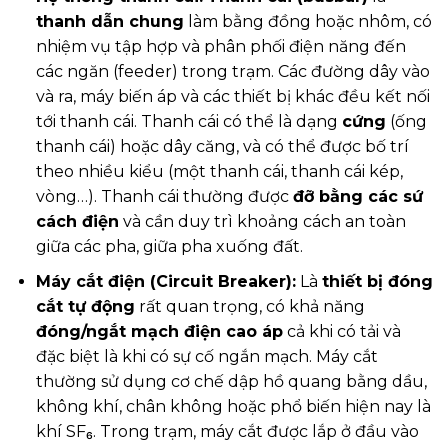
thanh dẫn chung
làm bằng đồng hoặc nhôm, có
nhiệm vụ tập hợp và phân phối điện năng đến
các ngăn (feeder) trong trạm. Các đường dây vào
và ra, máy biến áp và các thiết bị khác đều kết nối
tới thanh cái. Thanh cái có thể là dạng
cứng
(ống
thanh cái) hoặc dây căng, và có thể được bố trí
theo nhiều kiểu (một thanh cái, thanh cái kép,
vòng…). Thanh cái thường được
đỡ bằng các sứ
cách điện
và cần duy trì khoảng cách an toàn
giữa các pha, giữa pha xuống đất.
Máy cắt điện (Circuit Breaker):
Là
thiết bị đóng
cắt tự động
rất quan trọng, có khả năng
đóng/ngắt mạch điện cao áp
cả khi có tải và
đặc biệt là khi có sự cố ngắn mạch. Máy cắt
thường sử dụng cơ chế dập hồ quang bằng dầu,
không khí, chân không hoặc phổ biến hiện nay là
khí SF₆. Trong trạm, máy cắt được lắp ở đầu vào