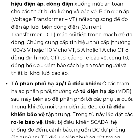
hiệu điện áp, dòng điện
xuống mức an toàn
cho các thiết bị đo lường và bảo vệ. Biến điện áp
(Voltage Transformer – VT) nối song song để đo
điện áp lưới; biến dòng điện (Current
Transformer – CT) mắc nối tiếp trong mạch để đo
dòng. Chúng cung cấp tín hiệu thứ cấp (thường
100√3 V hoặc 110 V cho VT, 5 A hoặc 1 A cho CT ở
dòng định mức CT) tới các rơ-le bảo vệ, công tơ,
đồng hồ đo… đảm bảo cách ly an toàn người và
thiết bị khỏi lưới cao áp.
Tủ phân phối hạ áp/Tủ điều khiển:
Ở các trạm
hạ áp phân phối, thường có
tủ điện hạ áp
(MDB)
sau máy biến áp để phân phối tới các phụ tải cuối.
Trong khi đó, mọi trạm biến áp đều có
tủ điều
khiển bảo vệ
tập trung. Trong tủ này lắp đặt các
rơ-le bảo vệ
, thiết bị điều khiển SCADA, hệ
thống đo đếm, cảnh báo, nguồn DC dự phòng
(ắc quy), v.v. Tủ điều khiển thường đặt trong