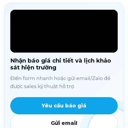
Nhận báo giá chi tiết và lịch khảo
sát hiện trường
Điền form nhanh hoặc gửi email/Zalo để
được sales kỹ thuật hỗ trợ.
Yêu cầu báo giá
Gửi email