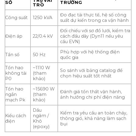
TRỊ/VAI
SỐ
TRƯỜNG
TRÒ
Đo đạc tải thực tế, hệ số công
Công suất
1250 kVA
suất dự kiến trong ca vận hành
Đối chiếu với sơ đồ lưới, kiểm tra
Điện áp
22/0.4 kV
cách đấu dây (Dyn11 nếu yêu
cầu EVN)
Phù hợp với hệ thống điện
Tần số
50 Hz
quốc gia
Tổn hao
~1110 W
So sánh với bảng catalog để
không tải
(tham
chọn hiệu suất tốt nhất
P0
khảo)
Tổn hao
~15690 W
Đánh giá tổn thất vận hành,
ngắn
(tham
ảnh hưởng chi phí điện năng
mạch Pk
khảo)
Dầu
Kiểm tra yêu cầu an toàn cháy,
Kiểu cách
ngâm /
thông gió, khả năng làm sạch
điện
Khô
bụi
(epoxy)