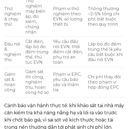
Thử
nghiệm
Thử
Phạm vi thử
Thông thường
máy biến
nghiệm
nghiệm theo
~2–5% tổng chi
áp, đo
& chạy
EVN, số lượng
phí; bắt buộc
kiểm,
thử
thiết bị
theo quy trình
chứng
nhận
Cắt điện,
Yêu cầu đấu
Đấu nối
Lắp bộ đo đếm
lắp bộ đo
nối EVN, thời
&
trung thế là yêu
đếm trung
điểm cắt điện,
nghiệm
cầu bắt buộc khi
thế, thủ
phụ trợ an
thu
đấu nối EVN
tục EVN
toàn
Giám sát
Giám
Phạm vi EPC,
thi công,
Chi phí thay đổi
sát &
yêu cầu báo
nghiệm
theo phạm vi
hoàn
cáo và thẩm
thu, hoàn
hợp đồng EPC
công
tra
công hồ sơ
Cảnh báo vận hành thực tế: khi khảo sát tại nhà máy
cần kiểm tra khả năng nâng hạ và lối ra vào trước
khi chốt báo giá, vì sai sót về kích thước hoặc tải
trọng nền thường dẫn tới phát sinh chi phí lớn.