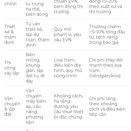
chuẩn EVN,
động 10–20%
chính
tủ trung
biến động thị
theo xuất xứ và
hạ thế,
trường
thị trường
biến dòng
Tư vấn
Thiết
Thường chiếm
thiết kế,
Quy mô
kế &
~5–10% tổng đầu
lập dự
phạm vi, yêu
thẩm
tư, tách riêng
toán, thẩm
cầu EVN
định
trong báo giá
định
Nền
móng,
Loại trạm,
Chi phí thay đổi
Thi
khung
điều kiện địa
mạnh theo loại
công
giàn, lắp
hình, quy mô
trạm
xây lắp
đặt tủ, đi
công trình
(nền/giàn/kios)
dây
Vận
chuyển
Khoảng cách,
Vận
Chi phí tăng
máy biến
hạ tầng
chuyển
theo khoảng
áp, cẩu
đường, yêu
& lắp
cách và điều kiện
nâng,
cầu thuê thiết
đặt
tiếp cận
phương
bị đặc chủng
tiện