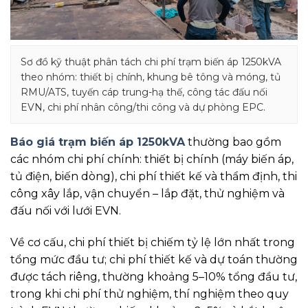
Sơ đồ kỹ thuật phân tách chi phí trạm biến áp 1250kVA
theo nhóm: thiết bị chính, khung bê tông và móng, tủ
RMU/ATS, tuyến cáp trung-hạ thế, công tác đấu nối
EVN, chi phí nhân công/thi công và dự phòng EPC.
Báo giá trạm biến áp 1250kVA
thường bao gồm
các nhóm chi phí chính: thiết bị chính (máy biến áp,
tủ điện, biến dòng), chi phí thiết kế và thẩm định, thi
công xây lắp, vận chuyển – lắp đặt, thử nghiệm và
đấu nối với lưới EVN.
Về cơ cấu, chi phí thiết bị chiếm tỷ lệ lớn nhất trong
tổng mức đầu tư; chi phí thiết kế và dự toán thường
được tách riêng, thường khoảng 5–10% tổng đầu tư,
trong khi chi phí thử nghiệm, thí nghiệm theo quy