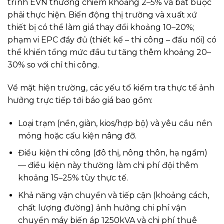
trình EVN thường chiếm khoảng 2–5% và bắt buộc
phải thực hiện. Biến động thị trường và xuất xứ
thiết bị có thể làm giá thay đổi khoảng 10–20%;
phạm vi EPC đầy đủ (thiết kế – thi công – đấu nối) có
thể khiến tổng mức đầu tư tăng thêm khoảng 20–
30% so với chỉ thi công.
Về mặt hiện trường, các yếu tố kiểm tra thực tế ảnh
hưởng trực tiếp tới báo giá bao gồm:
Loại trạm (nền, giàn, kios/hợp bộ) và yêu cầu nền
móng hoặc cấu kiện nâng đỡ.
Điều kiện thi công (đô thị, nông thôn, hạ ngầm)
— điều kiện này thường làm chi phí đội thêm
khoảng 15–25% tùy thực tế.
Khả năng vận chuyển và tiếp cận (khoảng cách,
chất lượng đường) ảnh hưởng chi phí vận
chuyển máy biến áp 1250kVA và chi phí thuê