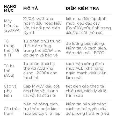
HẠNG
MÔ TẢ
ĐIỂM KIỂM TRA
MỤC
22/0.4 kV, 3 pha,
kiểm tra điện áp định
Máy
ngâm dầu hoặc kiểu
mức, kiểu đấu dây
biến áp
kín, tổ nối phổ biến
(Dyn11/Yyn0), tình trạng
1250kVA
Dyn11
dầu/áp suất (nếu có)
Tủ
Tủ phân phối trung
đo lường biến dòng,
trung
thế, biến dòng
kiểm tra vỏ cách điện,
thế (TU)
trung thế 30/5A cho
điểm đấu nối LBFCO
& TI
đo đếm và bảo vệ
Tủ phân phối hạ
xác nhận dòng định
Tủ hạ
thế với ACB khả
mức ACB, khả năng
thế
dụng ~2000A cho
ngắn mạch, điều kiện
(ACB)
tải chính
làm mát
Cáp và
Cáp MV/LV, đầu cốt,
tiết diện cáp theo tải,
phụ
ống bảo vệ, thanh
chiều dài, cách ly và lộ
kiện
cái, vật tư đấu nối
trình cáp
Nền bê tông, giàn,
kiểm tra nền, khoảng
Cấu trúc
trụ thép hoặc kios
cách an toàn, yêu cầu
trạm
hợp bộ tùy vị trí lắp
dự phòng hotline (nếu