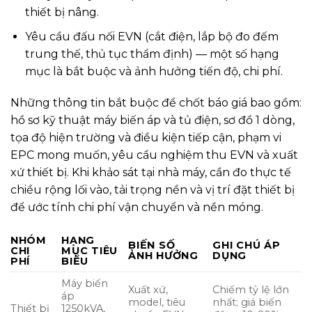
thiết bị nâng.
Yêu cầu đấu nối EVN (cắt điện, lắp bộ đo đếm
trung thế, thủ tục thẩm định) — một số hạng
mục là bắt buộc và ảnh hưởng tiến độ, chi phí.
Những thông tin bắt buộc để chốt báo giá bao gồm:
hồ sơ kỹ thuật máy biến áp và tủ điện, sơ đồ 1 dòng,
tọa độ hiện trường và điều kiện tiếp cận, phạm vi
EPC mong muốn, yêu cầu nghiệm thu EVN và xuất
xứ thiết bị. Khi khảo sát tại nhà máy, cần đo thực tế
chiều rộng lối vào, tải trọng nền và vị trí đặt thiết bị
để ước tính chi phí vận chuyển và nền móng.
NHÓM
HẠNG
BIẾN SỐ
GHI CHÚ ÁP
CHI
MỤC TIÊU
ẢNH HƯỞNG
DỤNG
PHÍ
BIỂU
Máy biến
Xuất xứ,
Chiếm tỷ lệ lớn
áp
model, tiêu
nhất; giá biến
Thiết bị
1250kVA,