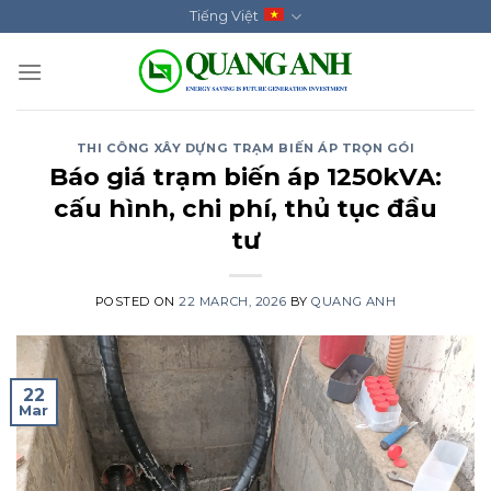
Skip
Tiếng Việt
to
content
THI CÔNG XÂY DỰNG TRẠM BIẾN ÁP TRỌN GÓI
Báo giá trạm biến áp 1250kVA:
cấu hình, chi phí, thủ tục đầu
tư
POSTED ON
22 MARCH, 2026
BY
QUANG ANH
22
Mar