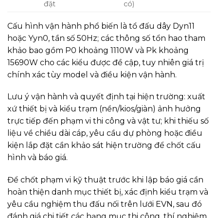
đặt
có)
Cấu hình vận hành phổ biến là tổ đấu dây Dyn11
hoặc Yyn0, tần số 50Hz; các thông số tổn hao tham
khảo bao gồm P0 khoảng 1110W và Pk khoảng
15690W cho các kiểu được đề cập, tuy nhiên giá trị
chính xác tùy model và điều kiện vận hành.
Lưu ý vận hành và quyết định tại hiện trường: xuất
xứ thiết bị và kiểu trạm (nền/kios/giàn) ảnh hưởng
trực tiếp đến phạm vi thi công và vật tư; khi thiếu số
liệu về chiều dài cáp, yêu cầu dự phòng hoặc điều
kiện lắp đặt cần khảo sát hiện trường để chốt cấu
hình và báo giá.
Để chốt phạm vi kỹ thuật trước khi lập báo giá cần
hoàn thiện danh mục thiết bị, xác định kiểu trạm và
yêu cầu nghiệm thu đấu nối trên lưới EVN, sau đó
đánh giá chi tiết các hạng mục thi công, thí nghiệm