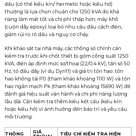
dầu (có thể kiểu kín/ hermetic hoặc kiểu hở)
thường là lựa chọn chuẩn cho 1250 kVA do khả
năng làm mát tốt và chi phí thấp hơn; máy khô
(cuộn dây epoxy) loại bỏ nhu cầu dầu cách điện,
giảm rủi ro rò dầu và nguy cơ cháy.
Khi khảo sát tại nhà máy, các thông số chính cần
kiểm tra trước khi chốt thiết bị gồm công suất 1250
kVA, điện áp định mức sơ/thoại (22/0.4 kV), tần số 50
Hz, tổ đấu dây (ví dụ Dyn11) và giá trị tổn hao: tổn
hao không tải P0 (tham khảo khoảng 1110 W) và tổn
hao ngắn mạch Pk (tham khảo khoảng 15690 W) để
đánh giá hiệu suất vận hành và chi phí năng lượng
lâu dài. Cần kiểm tra thêm kiểu kết cấu (kiểu kín
hoặc kiểu hở) vì ảnh hưởng đến bảo trì và yêu cầu
môi trường.
GIÁ
THÔNG
TIÊU CHÍ KIỂM TRA HIỆN