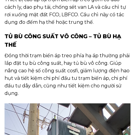
cách ly, dao phụ tải, chống sét van LA và cầu chì tự
rơi xuống mặt đất FCO, LBFCO. Cầu chì này có tác
dụng đo đếm hạ thế hoặc trung thế.
TỦ BÙ CÔNG SUẤT VÔ CÔNG – TỦ BÙ HẠ
THẾ
Đồng thời trạm biến áp treo phía hạ áp thường phải
lắp đặt tụ bù công suất, hay tủ bù vô công. Giúp
nâng cao hệ số công suất cosfi, giảm lượng điện hao
hụt và tiết kiệm chi phí đầu tư trạm biến áp, chi phí
đầu tư dây dẫn, cũng như tiết kiệm cho người sử
dụng.