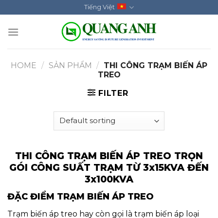
Skip
Tiếng Việt
to
content
HOME
/
SẢN PHẨM
/
THI CÔNG TRẠM BIẾN ÁP
TREO
FILTER
THI CÔNG TRẠM BIẾN ÁP TREO TRỌN
GÓI CÔNG SUẤT TRẠM TỪ 3x15KVA ĐẾN
3x100KVA
ĐẶC ĐIỂM TRẠM BIẾN ÁP TREO
Trạm biến áp treo hay còn gọi là trạm biến áp loại