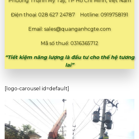
Phường Thạnh Mỹ Tây, TP Hồ Chí Minh, Việt Nam
Điện thoại: 028 627 24787 Hotline: 0919758191
Email: sales@quanganhcgte.com
Mã số thuế: 0316365712
“Tiết kiệm năng lượng là đầu tư cho thế hệ tương
lai”
[logo-carousel id=default]