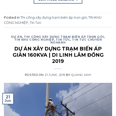
Posted in
Thi công xây dựng trạm biến áp trọn gói
,
TIN KHU
CÔNG NGHIỆP
,
Tin Tức
DỰ ÁN
,
THI CÔNG XÂY DỰNG TRẠM BIẾN ÁP TRỌN GÓI
,
TIN KHU CÔNG NGHIỆP
,
TIN TỨC
,
TIN TỨC CHUYÊN
NGHÀNH
DỰ ÁN XÂY DỰNG TRẠM BIẾN ÁP
GIÀN 160KVA | DI LINH LÂM ĐỒNG
2019
POSTED ON
21 JUNE, 2019
BY
QUANG ANH
21
Jun