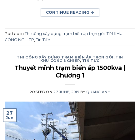
CONTINUE READING
→
Posted in
Thi công xây dựng trạm biến áp trọn gói
,
TIN KHU
CÔNG NGHIỆP
,
Tin Tức
THI CÔNG XÂY DỰNG TRẠM BIẾN ÁP TRỌN GÓI
,
TIN
KHU CÔNG NGHIỆP
,
TIN TỨC
Thuyết minh trạm biến áp 1500kva |
Chương 1
POSTED ON
27 JUNE, 2019
BY
QUANG ANH
27
Jun