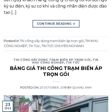
kỹ sư điện, kỹ sư cơ khí và công nhân điện được đào
tạo […]
CONTINUE READING
→
Posted in
Thi công xây dựng trạm biến áp trọn gói
,
TIN KHU
CÔNG NGHIỆP
,
Tin Tức
,
TIN TỨC CHUYÊN NGHÀNH
THI CÔNG XÂY DỰNG TRẠM BIẾN ÁP TRỌN GÓI
,
TIN
KHU CÔNG NGHIỆP
,
TIN TỨC
BẢNG GIÁ THI CÔNG TRẠM BIẾN ÁP
TRỌN GÓI
POSTED ON
23 OCTOBER, 2018
BY
QUANG ANH
23
Oct