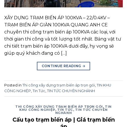
XÂY DỰNG TRẠM BIẾN ÁP 100KVA – 22/0.4KV –
TRẠM BIẾN ÁP GIÀN 100KVA QUANG ANH CE
chuyên thi công trạm biến áp 100KVA các loại, với
thời gian thi công và tốt lượng tốt nhất. Bảng vật tư
chi tiết trạm biến áp 100KVA dưới đây, hy vọng sẽ
giúp quý khách đang có […]
CONTINUE READING
→
Posted in
Thi công xây dựng trạm biến áp trọn gói
,
TIN KHU
CÔNG NGHIỆP
,
Tin Tức
,
TIN TỨC CHUYÊN NGHÀNH
THI CÔNG XÂY DỰNG TRẠM BIẾN ÁP TRỌN GÓI
,
TIN
KHU CÔNG NGHIỆP
,
TIN TỨC
,
TIN TỨC CHUYÊN
NGHÀNH
Cấu tạo trạm biến áp | Giá trạm biến
áp