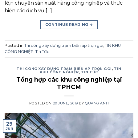
lớ,n chuyên sản xuất hàng công nghiệp và thực
hiện các dịch vụ […]
CONTINUE READING
→
Posted in
Thi công xây dựng trạm biến áp trọn gói
,
TIN KHU
CÔNG NGHIỆP
,
Tin Tức
THI CÔNG XÂY DỰNG TRẠM BIẾN ÁP TRỌN GÓI
,
TIN
KHU CÔNG NGHIỆP
,
TIN TỨC
Tổng hợp các khu công nghiệp tại
TPHCM
POSTED ON
29 JUNE, 2019
BY
QUANG ANH
29
Jun