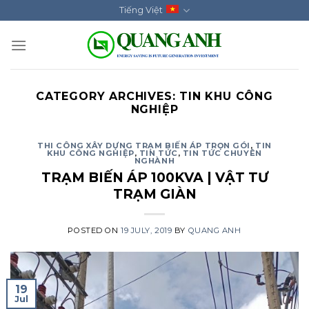
Skip
Tiếng Việt
to
content
CATEGORY ARCHIVES:
TIN KHU CÔNG
NGHIỆP
THI CÔNG XÂY DỰNG TRẠM BIẾN ÁP TRỌN GÓI
,
TIN
KHU CÔNG NGHIỆP
,
TIN TỨC
,
TIN TỨC CHUYÊN
NGHÀNH
TRẠM BIẾN ÁP 100KVA | VẬT TƯ
TRẠM GIÀN
POSTED ON
19 JULY, 2019
BY
QUANG ANH
19
Jul