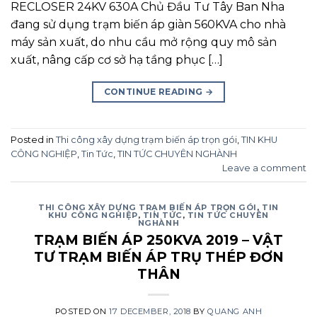
RECLOSER 24KV 630A Chủ Đầu Tư Tây Ban Nha
đang sử dụng trạm biến áp giàn 560KVA cho nhà
máy sản xuất, do nhu cầu mở rộng quy mô sản
xuất, nâng cấp cơ sở hạ tầng phục […]
CONTINUE READING
→
Posted in
Thi công xây dựng trạm biến áp trọn gói
,
TIN KHU
CÔNG NGHIỆP
,
Tin Tức
,
TIN TỨC CHUYÊN NGHÀNH
Leave a comment
THI CÔNG XÂY DỰNG TRẠM BIẾN ÁP TRỌN GÓI
,
TIN
KHU CÔNG NGHIỆP
,
TIN TỨC
,
TIN TỨC CHUYÊN
NGHÀNH
TRẠM BIẾN ÁP 250KVA 2019 – VẬT
TƯ TRẠM BIẾN ÁP TRỤ THÉP ĐƠN
THÂN
POSTED ON
17 DECEMBER, 2018
BY
QUANG ANH