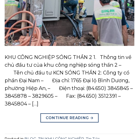
KHU CÔNG NGHIỆP SÓNG THẦN 2 1. Thông tin về
chủ đầu tư của khu công nghiệp sóng thần 2 –
Tên chủ đầu tư KCN SÓNG THẦN 2: Công ty cổ
phần Đại Nam – Địa chỉ: 1765 Đại lộ Bình Dương,
phường Hiệp An, – Điện thoại: (84.650) 3845845 –
3845878 – 3829605 – Fax: (84.650) 3512391 –
3845804 – […]
CONTINUE READING
→
Posted in
BLOG
,
TIN KHU CÔNG NGHIỆP
,
Tin Tức