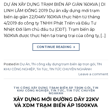
DỰ ÁN XÂY DỰNG TRẠM BIẾN ÁP GIÀN 160KVA | DI
LINH LÂM ĐỒNG 2019 Dự án xây dựng mới trạm
biến áp giàn 22/04KV 160KVA thực hiện từ tháng
4/2019 do công ty TNHH Phát Triển và Đầu Tư
Nhiệt Đới làm chủ đầu tư (CĐT). Trạm biến áp
160KVA được thực hiện tại trang trại của công ty, […]
CONTINUE READING
→
Posted in
Dự Án
,
Thi công xây dựng trạm biến áp trọn gói
,
TIN
KHU CÔNG NGHIỆP
,
Tin Tức
,
TIN TỨC CHUYÊN NGHÀNH
Leave a comment
THI CÔNG XÂY DỰNG TRẠM BIẾN ÁP TRỌN GÓI
,
TIN
KHU CÔNG NGHIỆP
,
TIN TỨC
,
TIN TỨC CHUYÊN
NGHÀNH
XÂY DỰNG MỚI ĐƯỜNG DÂY 22KV
VÀ XDM TRẠM BIẾN ÁP 1500KVA