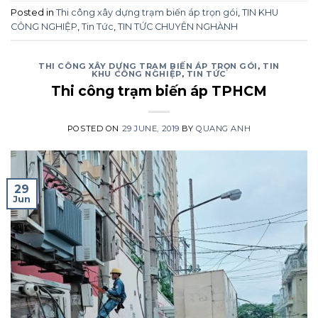
Posted in
Thi công xây dựng trạm biến áp trọn gói
,
TIN KHU
CÔNG NGHIỆP
,
Tin Tức
,
TIN TỨC CHUYÊN NGHÀNH
THI CÔNG XÂY DỰNG TRẠM BIẾN ÁP TRỌN GÓI
,
TIN
KHU CÔNG NGHIỆP
,
TIN TỨC
Thi công trạm biến áp TPHCM
POSTED ON
29 JUNE, 2019
BY
QUANG ANH
29
Jun