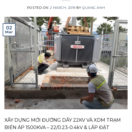
POSTED ON
2 MARCH, 2019
BY
QUANG ANH
02
Mar
XÂY DỰNG MỚI ĐƯỜNG DÂY 22KV VÀ XDM TRẠM
BIẾN ÁP 1500KVA – 22/0.23-0.4kV & LẮP ĐẶT