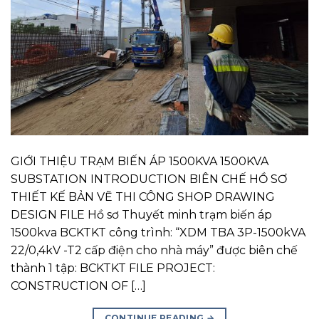
GIỚI THIỆU TRẠM BIẾN ÁP 1500KVA 1500KVA
SUBSTATION INTRODUCTION BIÊN CHẾ HỒ SƠ
THIẾT KẾ BẢN VẼ THI CÔNG SHOP DRAWING
DESIGN FILE Hồ sơ Thuyết minh trạm biến áp
1500kva BCKTKT công trình: “XDM TBA 3P-1500kVA
22/0,4kV -T2 cấp điện cho nhà máy” được biên chế
thành 1 tập: BCKTKT FILE PROJECT:
CONSTRUCTION OF […]
CONTINUE READING
→